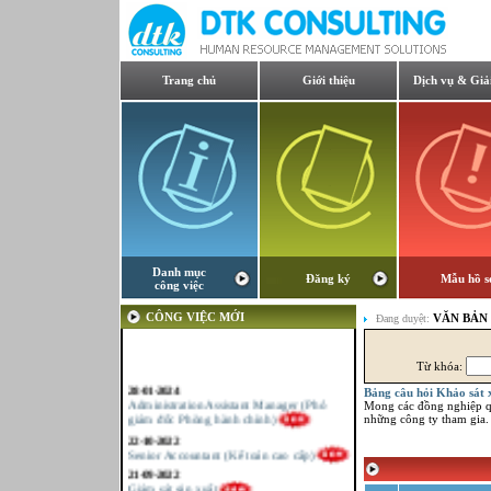
Trang chủ
Giới thiệu
Dịch vụ & Giả
Danh mục
Đăng ký
Mẫu hồ s
công việc
CÔNG VIỆC MỚI
VĂN BẢN
Đang duyệt:
Từ khóa:
28-01-2024
Bảng câu hỏi Khảo sát 
Administration Assistant Manager (Phó
Mong các đồng nghiệp qua
giám đốc Phòng hành chính)
những công ty tham gia.
22-10-2022
Senior Accountant (Kế toán cao cấp)
21-09-2022
Giám sát sản xuất