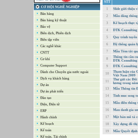
STT
21-09-2022
CƠ HỘI NGHỀ NGHIỆP
Kế toán tổng hợp – Thuế
1
Slide giới thiệ
Bán hàng
16-09-2022
2
Mẫu đăng thông 
Nhân viên cao cấp NPD - Phát triển sản
Bán hàng kỹ thuật
phẩm mới
3
Kế hoạch thực t
Bảo vệ
16-09-2022
4
DTK Consulting -
Giám sát Mua hàng
Biên dịch, Phiên dịch
5
Quy trình tuyển
16-09-2022
Biên tập viên
Chuyên viên CNTT /Bộ phận Hỗ trợ & Hệ
6
Hệ thống quản l
thống
Các nghề khác
16-09-2022
7
Mẫu Tóm tắt quá
CNTT
Trưởng bộ phận Kho
Thông tin cần c
8
Cơ khí
DTK Consulting
Computer Support
9
DTK Consulting
Tham luận của G
Dành cho Chuyên gia nước ngoài
10
Việt Nam 2009
Dịch vụ khách hàng
Thư gửi các Đối
11
lương trong nă
Dự án
13
Mẫu Thông tin Đ
Dự án phát triển
14
Tinh muc song to
Đào tạo
15
Mẫu điền thông t
Điện, Điện tử
16
Mau danh gia un
ERP
17
Một bản mô tả c
Hành chính
Kế hoạch
18
Xây dựng đồ thị
Kế toán
19
Mẫu Quyết định
Kế toán, Tài chính