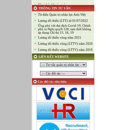
Khai thác khoáng sản
THÔNG TIN TƯ VẤN
Kiểm soát chất lượng (Game)
Từ điển Quản trị nhân lực Anh-Việt
Kinh doanh
Lương tối thiểu (LTT) từ 01/07/2022
Kỹ thuật ứng dụng
Ứng phó với đại dịch Covid-19, Chính
Lập trình
phủ ra Nghị quyết 128, tạm thời không
áp dụng Chỉ thị 15, 16, 19
Lập trình Game
Lương tối thiểu vùng năm 2021
Luật
Lương tối thiểu vùng (LTTV) năm 2020
Môi giới chứng khoán
Lương tối thiểu vùng (LTTV) năm 2019
Mỹ thuật công nghiệp
LIÊN KẾT WEBSITE
Nghiên cứu và Phát triển
Ngoại ngữ
Nhân sự
Nhân sự - Hành chính
Các đối tác tiêu biểu
Nhiều lĩnh vực
Phát triển kinh doanh
Quan hệ công chúng
Quản lý chất lượng
Quản lý dự án
Quản lý, Điều hành
Quản lý, Kinh doanh bất động sản
Quản trị hệ thống