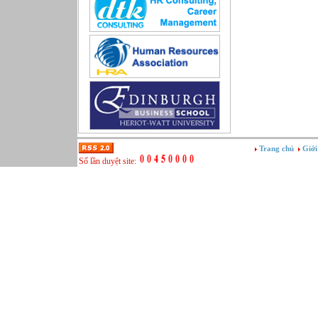
Sản xuất game online
Sở hữu công nghiệp
Tài chính
Thiết kế
Tiếp thị
Tổ chức Sản xuất
Truyền thông
Truyền thông, PR
Tư vấn
Vật tư - Hậu cần
Trang chủ
Giới
Xây dựng
Số lần duyệt site:
Xây dựng website
Xúc tiến thương mại
Công nghệ chế tạo cơ khí
IT/Thương mại điện tử
Kinh doanh du lịch Outbound
Kỹ thuật
Kỹ thuật sản xuất
Lái xe
Nhân viên hỗ trợ kỹ thuật sự kiện
Nhiều nghề khác nhau