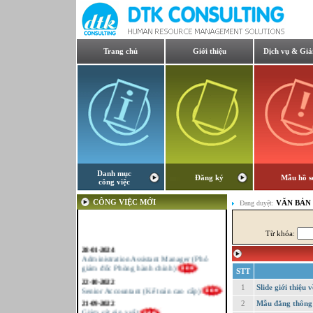
Trang chủ
Giới thiệu
Dịch vụ & Giả
Danh mục
Đăng ký
Mẫu hồ s
công việc
CÔNG VIỆC MỚI
VĂN BẢN
Đang duyệt:
Từ khóa:
28-01-2024
Administration Assistant Manager (Phó
giám đốc Phòng hành chính)
STT
22-10-2022
Senior Accountant (Kế toán cao cấp)
1
Slide giới thiệ
21-09-2022
2
Mẫu đăng thông 
Giám sát sản xuất