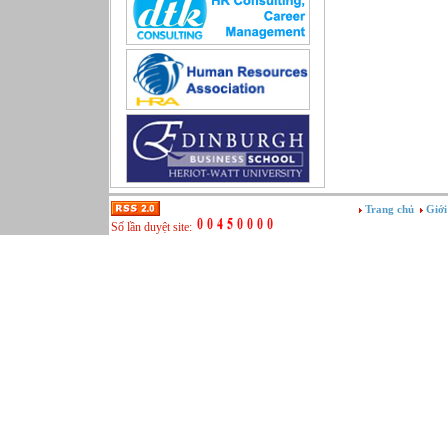
Sản xuất game online
Sở hữu công nghiệp
Tài chính
Thiết kế
Tiếp thị
Tổ chức Sản xuất
Truyền thông
Truyền thông, PR
Tư vấn
Vật tư - Hậu cần
Trang chủ
Giới
Xây dựng
Số lần duyệt site:
Xây dựng website
Xúc tiến thương mại
Công nghệ chế tạo cơ khí
IT/Thương mại điện tử
Kinh doanh du lịch Outbound
Kỹ thuật
Kỹ thuật sản xuất
Lái xe
Nhân viên hỗ trợ kỹ thuật sự kiện
Nhiều nghề khác nhau