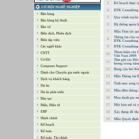
3
Kế hoạch thực t
21-09-2022
CƠ HỘI NGHỀ NGHIỆP
Kế toán tổng hợp – Thuế
4
DTK Consulting -
Bán hàng
16-09-2022
5
Quy trình tuyển
Nhân viên cao cấp NPD - Phát triển sản
Bán hàng kỹ thuật
phẩm mới
6
Hệ thống quản l
Bảo vệ
16-09-2022
7
Mẫu Tóm tắt quá
Giám sát Mua hàng
Biên dịch, Phiên dịch
Thông tin cần c
16-09-2022
8
Biên tập viên
DTK Consulting
Chuyên viên CNTT /Bộ phận Hỗ trợ & Hệ
thống
Các nghề khác
9
DTK Consulting
16-09-2022
Tham luận của G
CNTT
10
Trưởng bộ phận Kho
Việt Nam 2009
Cơ khí
Thư gửi các Đối
11
lương trong nă
Computer Support
12
Bảng câu hỏi Kh
Dành cho Chuyên gia nước ngoài
13
Mẫu Thông tin Đ
Dịch vụ khách hàng
14
Tinh muc song to
Dự án
15
Mẫu điền thông t
Dự án phát triển
16
Mau danh gia un
Đào tạo
17
Một bản mô tả c
Điện, Điện tử
ERP
18
Xây dựng đồ thị
Hành chính
19
Mẫu Quyết định
Kế hoạch
Kế toán
Kế toán, Tài chính