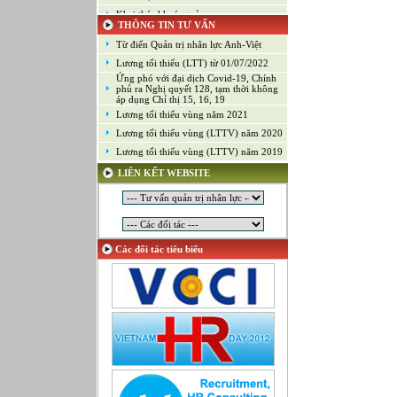
Khai thác khoáng sản
THÔNG TIN TƯ VẤN
Kiểm soát chất lượng (Game)
Từ điển Quản trị nhân lực Anh-Việt
Kinh doanh
Lương tối thiểu (LTT) từ 01/07/2022
Kỹ thuật ứng dụng
Ứng phó với đại dịch Covid-19, Chính
Lập trình
phủ ra Nghị quyết 128, tạm thời không
áp dụng Chỉ thị 15, 16, 19
Lập trình Game
Lương tối thiểu vùng năm 2021
Luật
Lương tối thiểu vùng (LTTV) năm 2020
Môi giới chứng khoán
Lương tối thiểu vùng (LTTV) năm 2019
Mỹ thuật công nghiệp
LIÊN KẾT WEBSITE
Nghiên cứu và Phát triển
Ngoại ngữ
Nhân sự
Nhân sự - Hành chính
Các đối tác tiêu biểu
Nhiều lĩnh vực
Phát triển kinh doanh
Quan hệ công chúng
Quản lý chất lượng
Quản lý dự án
Quản lý, Điều hành
Quản lý, Kinh doanh bất động sản
Quản trị hệ thống