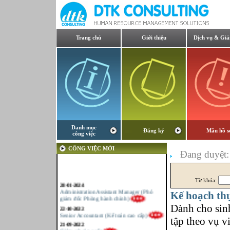
Trang chủ
Giới thiệu
Dịch vụ & Giả
Danh mục
Đăng ký
Mẫu hồ s
công việc
CÔNG VIỆC MỚI
Đang duyệt
Từ khóa:
28-01-2024
Administration Assistant Manager (Phó
Kế hoạch th
giám đốc Phòng hành chính)
Dành cho sinh
22-10-2022
Senior Accountant (Kế toán cao cấp)
tập theo vụ v
21-09-2022
Giám sát sản xuất