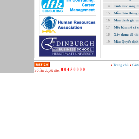
Sản xuất game online
14
Tinh muc song to
Sở hữu công nghiệp
15
Mẫu điền thông t
Tài chính
16
Mau danh gia un
Thiết kế
17
Một bản mô tả c
Tiếp thị
18
Xây dựng đồ thị
Tổ chức Sản xuất
19
Mẫu Quyết định
Truyền thông
Truyền thông, PR
Tư vấn
Vật tư - Hậu cần
Trang chủ
Giới
Xây dựng
Số lần duyệt site:
Xây dựng website
Xúc tiến thương mại
Công nghệ chế tạo cơ khí
IT/Thương mại điện tử
Kinh doanh du lịch Outbound
Kỹ thuật
Kỹ thuật sản xuất
Lái xe
Nhân viên hỗ trợ kỹ thuật sự kiện
Nhiều nghề khác nhau