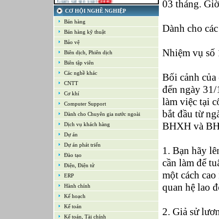
03 tháng. Giờ
21-09-2022
CƠ HỘI NGHỀ NGHIỆP
Kế toán tổng hợp – Thuế
Bán hàng
16-09-2022
Dành cho các
Nhân viên cao cấp NPD - Phát triển sản
Bán hàng kỹ thuật
phẩm mới
Bảo vệ
16-09-2022
Nhiệm vụ số
Giám sát Mua hàng
Biên dịch, Phiên dịch
16-09-2022
Biên tập viên
Chuyên viên CNTT /Bộ phận Hỗ trợ & Hệ
Các nghề khác
thống
Bối cảnh củ
16-09-2022
CNTT
đến ngày 31/1
Trưởng bộ phận Kho
Cơ khí
làm việc tại
Computer Support
bắt đầu từ 
Dành cho Chuyên gia nước ngoài
BHXH và BHY
Dịch vụ khách hàng
Dự án
Dự án phát triển
1. Bạn hãy l
Đào tạo
cần làm để t
Điện, Điện tử
một cách cao n
ERP
quan hệ lao đ
Hành chính
Kế hoạch
Kế toán
2. Giả sử lươ
Kế toán, Tài chính