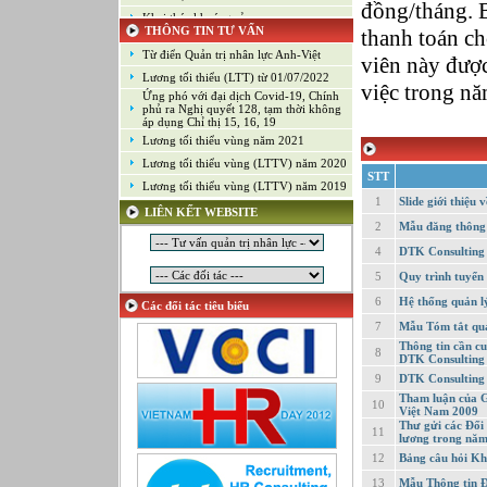
đồng/tháng. Ba
Khai thác khoáng sản
THÔNG TIN TƯ VẤN
thanh toán ch
Kiểm soát chất lượng (Game)
Từ điển Quản trị nhân lực Anh-Việt
viên này đượ
Kinh doanh
Lương tối thiểu (LTT) từ 01/07/2022
Kỹ thuật ứng dụng
việc trong n
Ứng phó với đại dịch Covid-19, Chính
Lập trình
phủ ra Nghị quyết 128, tạm thời không
áp dụng Chỉ thị 15, 16, 19
Lập trình Game
Lương tối thiểu vùng năm 2021
Luật
Lương tối thiểu vùng (LTTV) năm 2020
STT
Môi giới chứng khoán
Lương tối thiểu vùng (LTTV) năm 2019
Mỹ thuật công nghiệp
1
Slide giới thiệ
LIÊN KẾT WEBSITE
Nghiên cứu và Phát triển
2
Mẫu đăng thông 
Ngoại ngữ
4
DTK Consulting -
Nhân sự
5
Quy trình tuyển
Nhân sự - Hành chính
6
Hệ thống quản l
Các đối tác tiêu biểu
Nhiều lĩnh vực
7
Mẫu Tóm tắt quá
Phát triển kinh doanh
Thông tin cần c
8
DTK Consulting
Quan hệ công chúng
9
DTK Consulting
Quản lý chất lượng
Tham luận của G
10
Quản lý dự án
Việt Nam 2009
Thư gửi các Đối
Quản lý, Điều hành
11
lương trong nă
Quản lý, Kinh doanh bất động sản
12
Bảng câu hỏi Kh
Quản trị hệ thống
13
Mẫu Thông tin Đ