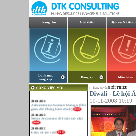
Trang chủ
Giới thiệu
Dịch vụ & Giải p
Danh mục
Đăng ký
Mẫu hồ sơ
công việc
GIỚI THIỆU
CÔNG VIỆC MỚI
Đang duyệt:
Diwali - Lễ hội 
28-01-2024
10-11-2008 10:19
Administration Assistant Manager (Phó
giám đốc Phòng hành chính)
22-10-2022
Senior Accountant (Kế toán cao cấp)
21-09-2022
Giám sát sản xuất
21-09-2022