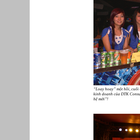
Phục vụ bàn
Quản lý chất lượng
Quản lý chung (Nhân sự, Hành
chính, Kế toán)
Quản lý nhà hàng
Quản lý sản xuất
Sửa chữa ô tô
Thể thao
Tiếp thị số
Trưởng phòng Phát triển Kinh
doanh
Tư vấn tài chính cá nhân
“Loay hoay” một hồi, cuối
kinh doanh của DTK Consul
hệ mới”!