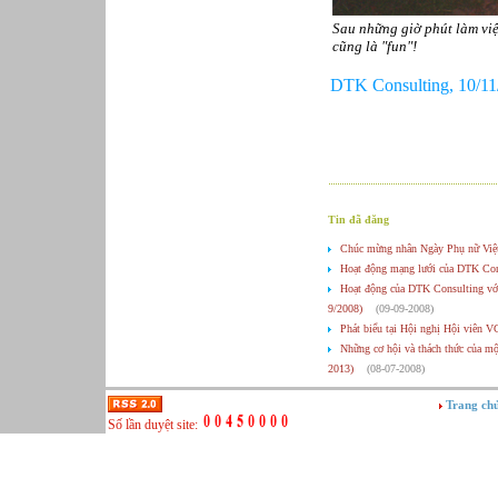
Sau những giờ phút làm việ
cũng là "fun"!
DTK Consulting, 10/11
Tin đã đăng
Chúc mừng nhân Ngày Phụ nữ Việ
Hoạt động mạng lưới của DTK Con
Hoạt động của DTK Consulting với 
9/2008)
(09-09-2008)
Phát biểu tại Hội nghị Hội viên V
Những cơ hội và thách thức của m
2013)
(08-07-2008)
Công việc tại một công ty tư vấn q
Trang ch
Hoạt động mạng lưới của DTK Con
Số lần duyệt site:
Lời chúc mừng đầu xuân Mậu Tý
Thông tin pháp lý về Công ty TN
Sơ đồ tổ chức
(20-01-2011)