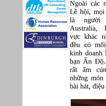
Ngoài các n
Sản xuất game online
Sở hữu công nghiệp
Lễ hội, mọi
Tài chính
Thiết kế
là ngườ
Tiếp thị
Australia
Tổ chức Sản xuất
Truyền thông
vực khác n
Truyền thông, PR
Tư vấn
đều có mối
Vật tư - Hậu cần
kinh doanh 
Xây dựng
Xây dựng website
bạn Ấn Độ. 
Xúc tiến thương mại
Công nghệ chế tạo cơ khí
rất ấm cún
IT/Thương mại điện tử
những món 
Kinh doanh du lịch Outbound
Kỹ thuật
bài hát, đi
Kỹ thuật sản xuất
Lái xe
Nhân viên hỗ trợ kỹ thuật sự kiện
Nhiều nghề khác nhau