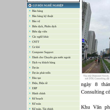
21-09-2022
Kế toán tổng hợp – Thuế
CƠ HỘI NGHỀ NGHIỆP
16-09-2022
Bán hàng
Nhân viên cao cấp NPD - Phát triển sản
phẩm mới
Bán hàng kỹ thuật
16-09-2022
Bảo vệ
Giám sát Mua hàng
Biên dịch, Phiên dịch
16-09-2022
Chuyên viên CNTT /Bộ phận Hỗ trợ & Hệ
Biên tập viên
thống
Các nghề khác
16-09-2022
CNTT
Trưởng bộ phận Kho
Cơ khí
Computer Support
Dành cho Chuyên gia nước ngoài
Dịch vụ khách hàng
Dự án
Dự án phát triển
Tòa nhà Diamond Flower,
Đào tạo
nơi DTK Consulting đặt t
ngày 8 thá
Điện, Điện tử
ERP
Consulting có
Hành chính
Kế hoạch
Kế toán
Khu Văn phò
Kế toán, Tài chính