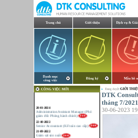
Trang chủ
Giới thiệu
Dịch vụ & Giả
Danh mục
Đăng ký
Mẫu hồ s
công việc
GIỚI THIỆ
CÔNG VIỆC MỚI
Đang duyệt:
DTK Consulti
tháng 7/202
28-01-2024
30-06-2023 19
Administration Assistant Manager (Phó
giám đốc Phòng hành chính)
22-10-2022
Senior Accountant (Kế toán cao cấp)
21-09-2022
Giám sát sản xuất