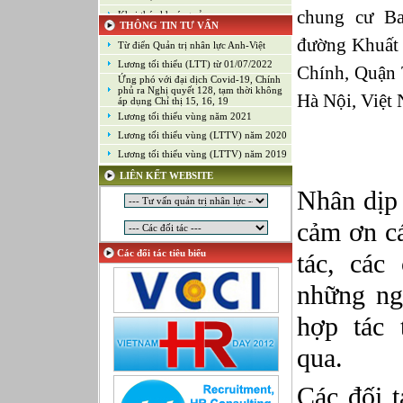
chung cư B
Khai thác khoáng sản
THÔNG TIN TƯ VẤN
Kiểm soát chất lượng (Game)
đường Khuấ
Từ điển Quản trị nhân lực Anh-Việt
Kinh doanh
Lương tối thiểu (LTT) từ 01/07/2022
Chính, Quận
Kỹ thuật ứng dụng
Ứng phó với đại dịch Covid-19, Chính
Lập trình
phủ ra Nghị quyết 128, tạm thời không
Hà Nội, Việt
áp dụng Chỉ thị 15, 16, 19
Lập trình Game
Lương tối thiểu vùng năm 2021
Luật
Lương tối thiểu vùng (LTTV) năm 2020
Môi giới chứng khoán
Lương tối thiểu vùng (LTTV) năm 2019
Mỹ thuật công nghiệp
LIÊN KẾT WEBSITE
Nghiên cứu và Phát triển
Nhân dịp 
Ngoại ngữ
Nhân sự
cảm ơn cá
Nhân sự - Hành chính
Các đối tác tiêu biểu
tác, các
Nhiều lĩnh vực
Phát triển kinh doanh
những ng
Quan hệ công chúng
Quản lý chất lượng
hợp tác 
Quản lý dự án
qua.
Quản lý, Điều hành
Quản lý, Kinh doanh bất động sản
Các đối t
Quản trị hệ thống