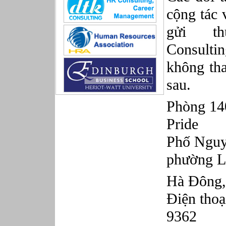
Sản xuất game online
cộng tác 
Sở hữu công nghiệp
Tài chính
gửi t
Thiết kế
Consulti
Tiếp thị
Tổ chức Sản xuất
không tha
Truyền thông
Truyền thông, PR
sau.
Tư vấn
Vật tư - Hậu cần
Phòng 14
Xây dựng
Pride
Xây dựng website
Xúc tiến thương mại
Phố Nguy
Công nghệ chế tạo cơ khí
IT/Thương mại điện tử
phường 
Kinh doanh du lịch Outbound
Kỹ thuật
Hà Đông
Kỹ thuật sản xuất
Điện thoạ
Lái xe
Nhân viên hỗ trợ kỹ thuật sự kiện
9362
Nhiều nghề khác nhau