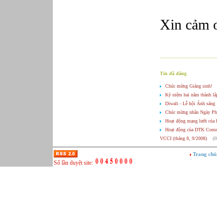
Phục vụ bàn
Quản lý chất lượng
Quản lý chung (Nhân sự, Hành chính, Kế
Xin cảm 
toán)
Quản lý nhà hàng
Quản lý sản xuất
Sửa chữa ô tô
Thể thao
Tin đã đăng
Tiếp thị số
Trưởng phòng Phát triển Kinh doanh
Chúc mừng Giáng sinh!
Tư vấn tài chính cá nhân
Kỷ niệm hai năm thành l
Diwali - Lễ hội Ánh sáng
Chúc mừng nhân Ngày Ph
Hoạt động mạng lưới của
Hoạt động của DTK Consult
VCCI (tháng 8, 9/2008)
(0
Phát biểu tại Hội nghị H
06-2008)
Trang chủ
Những cơ hội và thách th
Số lần duyệt site:
kỳ V (2008-2013)
(08-07-
Công việc tại một công ty 
Hoạt động mạng lưới của