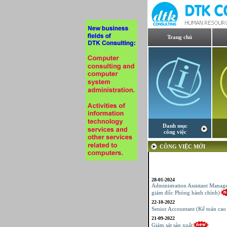
Trang chủ
Danh mục
công việc
CÔNG VIỆC MỚI
28-01-2024
Administration Assistant Manag
giám đốc Phòng hành chính)
22-10-2022
Senior Accountant (Kế toán cao
21-09-2022
Giám sát sản xuất