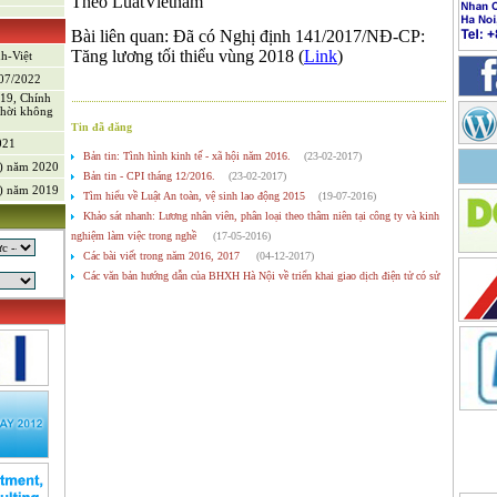
Theo LuatVietnam
Bài liên quan: Đã có Nghị định 141/2017/NĐ-CP:
)
Tăng lương tối thiểu vùng 2018 (
Link
)
nh-Việt
/07/2022
-19, Chính
thời không
Tin đã đăng
021
Bản tin: Tình hình kinh tế - xã hội năm 2016.
(23-02-2017)
V) năm 2020
Bản tin - CPI tháng 12/2016.
(23-02-2017)
V) năm 2019
Tìm hiểu về Luật An toàn, vệ sinh lao động 2015
(19-07-2016)
Khảo sát nhanh: Lương nhân viên, phân loại theo thâm niên tại công ty và kinh
nghiệm làm việc trong nghề
(17-05-2016)
Các bài viết trong năm 2016, 2017
(04-12-2017)
Các văn bản hướng dẫn của BHXH Hà Nội về triển khai giao dịch điện tử có sử
dụng chữ ký số (I-VAN)
(20-01-2016)
Tổng hợp các văn bản pháp luật ban hành trong tháng 12/2014
(24-01-2015)
Bản tin số 79 của DTK Consulting (CPI tháng 9-12/2014)
(04-01-2015)
Các bài viết trong năm 2015
(12-07-2016)
Tổng hợp các văn bản pháp luật ban hành trong tháng 11/2014
(03-01-2015)
g sản