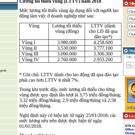
Lương tối thiểu vùng (LTTV) năm 2018
T�m
Mức lương tối thiểu vùng áp dụng đối với người lao
động làm việc ở doanh nghiệp như sau:
riển sản
Vùng
Lương tối thiểu
LTTV (dành
vùng (đồng)
cho LĐ đã qua
đào tạo*)
ỗ trợ & Hệ
Vùng I
3.980.000
4.258.600
Vùng II
3.530.000
3.777.100
Nhậ
Vùng III
3.090.000
3.306.300
H�y nh
Vùng IV
2.760.000
2.953.200
ngoài
* Ghi chú: LTTV dành cho lao động đã qua đào tạo
phải cao hơn LTTV ít nhất 7%.
Trong khi trước đây, mức lương tối thiểu cho từng
vùng được quy định lần lượt là 3,75 triệu đồng/tháng;
3,32 triệu đồng/tháng; 2,9 triệu đồng/tháng và 2,58
triệu đồng/tháng.
Nghị định này có hiệu lực từ ngày 25/01/2018; các
Các 
mức lương nêu trên được thực hiện từ ngày
01/01/2018.