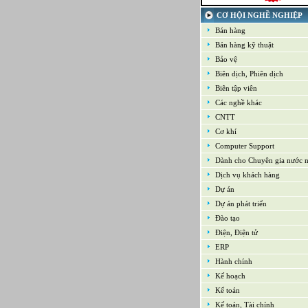
21-09-2022
Kế toán tổng hợp – Thuế
CƠ HỘI NGHỀ NGHIỆP
16-09-2022
Bán hàng
Nhân viên cao cấp NPD - Phát t
Bán hàng kỹ thuật
phẩm mới
16-09-2022
Bảo vệ
Giám sát Mua hàng
Biên dịch, Phiên dịch
16-09-2022
Chuyên viên CNTT /Bộ phận H
Biên tập viên
thống
Các nghề khác
16-09-2022
CNTT
Trưởng bộ phận Kho
Cơ khí
Computer Support
Dành cho Chuyên gia nước 
Dịch vụ khách hàng
Dự án
Dự án phát triển
Đào tạo
Điện, Điện tử
ERP
Hành chính
Kế hoạch
Kế toán
Kế toán, Tài chính