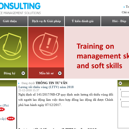
Tr
Chủ n
Giới thiệu
Dịch vụ & Giải pháp
Ý kiến đánh giá
Hỏi - Đáp
Đăng ký
Mẫu hồ sơ
THÔNG TIN TƯ VẤN
Đang duyệt:
Lương tối thiểu vùng (LTTV) năm 2018
:
21-12-2018 15:37
Nghị định số 141/2017/NĐ-CP quy định mức lương tối thiểu vùng đối
:
với người lao động làm việc theo hợp đồng lao động đã được Chính
er (Phó
phủ ban hành ngày 07/12/2017.
 cấp)