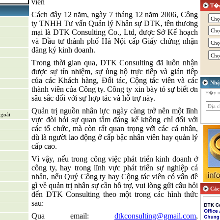
viên
T�m
Cách đây 1
2
năm, ngày 7 tháng 12 năm 2006, Công
ty TNHH Tư vấn Quản lý Nhân sự DTK, tên thương
riển sản
mại là DTK Consulting
Co., Ltd
, được Sở Kế hoạch
và Đầu tư thành phố Hà Nội cấp Giấy chứng nhận
đăng ký kinh doanh.
T
rong
thời gian
qua, DTK Consulting đã
luôn
nhận
ỗ trợ & Hệ
được sự tín nhiệm, sự ủng hộ trực tiếp và gián tiếp
của các
K
hách hàng,
Đ
ối tác,
C
ộng tác viên và các
Nhậ
thành viên của Công ty. Công ty xin bày tỏ sự biết ơn
H�y nh
sâu sắc đối với sự hợp tác và hỗ trợ này.
Quản trị nguồn nhân lực ngày càng trở nên một lĩnh
ngoài
vực đòi hỏi sự quan tâm đáng kể không chỉ đối với
các tổ chức, mà còn rất quan trọng với các cá nhân,
dù là người lao động ở cấp bậc nhân viên hay quản lý
cấp cao.
Vì vậy, nếu trong công việc phát triển kinh doanh ở
công ty, hay trong lĩnh vực phát triển sự nghiệp cá
nhân, nếu Quý Công ty hay Cộng tác viên có vấn đề
gì về quản trị nhân sự cần hỗ trợ, vui lòng gửi câu hỏi
Các 
đến DTK Consulting theo một trong các hình thức
sau:
Qua email:
dtkconsulting@gmail.com
,