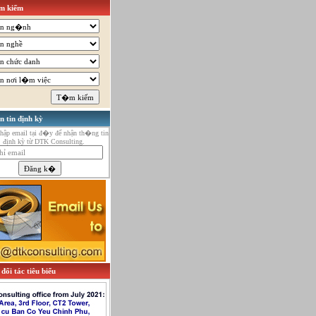
 kiếm
n tin định kỳ
ập email tại đ�y để nhận th�ng tin
định kỳ từ DTK Consulting.
đối tác tiêu biểu