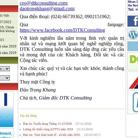
ceo@dtkconsulting.com
;
daotrongkhang@gmail.com
;
)
nh-Việt
Qua điện thoại: (024) 66739362; 0902151962;
/07/2022
Qua fanpage:
-19, Chính
https://www.facebook.com/DTKConsulting
thời không
Với kinh nghiệm lâu năm trong lĩnh vực quản trị
021
nhân sự và mạng lưới quan hệ nghề nghiệp rộng,
V) năm 2020
DTK Consulting luôn sẵn sàng đáp ứng các yêu cầu
V) năm 2019
và mong đợi của các Khách hàng, Đối tác và các
Cộng tác viên.
Xin chúc các quý vị và các bạn sức khỏe, thành công
và hạnh phúc!
Thay mặt Công ty
Đào Trọng Khang
Chủ tịch, Giám đốc DTK Consulting
Tin đã đăng
Bản tin Tuyển dụng Tháng 11-12/2018
(27-11-2018)
g sản
Lương tối thiểu vùng (LTTV) năm 2018
(21-12-2018)
Bản tin: Tình hình kinh tế - xã hội năm 2016.
(23-02-2017)