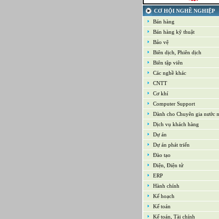
21-09-2022
Kế toán tổng hợp – Thuế
CƠ HỘI NGHỀ NGHIỆP
16-09-2022
Bán hàng
Nhân viên cao cấp NPD - Phát t
phẩm mới
Bán hàng kỹ thuật
16-09-2022
Bảo vệ
Giám sát Mua hàng
Biên dịch, Phiên dịch
16-09-2022
Chuyên viên CNTT /Bộ phận H
Biên tập viên
thống
Các nghề khác
16-09-2022
CNTT
Trưởng bộ phận Kho
Cơ khí
Computer Support
Dành cho Chuyên gia nước 
Dịch vụ khách hàng
Dự án
Dự án phát triển
Đào tạo
Điện, Điện tử
ERP
Hành chính
Kế hoạch
Kế toán
Kế toán, Tài chính