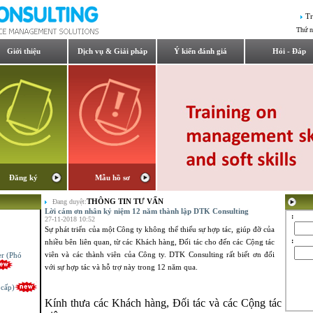
Tr
Thứ n
Giới thiệu
Dịch vụ & Giải pháp
Ý kiến đánh giá
Hỏi - Đáp
Đăng ký
Mẫu hồ sơ
THÔNG TIN TƯ VẤN
Đang duyệt:
Lời cám ơn nhân kỷ niệm 12 năm thành lập DTK Consulting
:
27-11-2018 10:52
Sự phát triển của một Công ty không thể thiếu sự hợp tác, giúp đỡ của
:
nhiều bên liên quan, từ các Khách hàng, Đối tác cho đến các Cộng tác
er (Phó
viên và các thành viên của Công ty. DTK Consulting rất biết ơn đối
với sự hợp tác và hỗ trợ này trong 12 năm qua.
 cấp)
Kính thưa các Khách hàng, Đối tác và các Cộng tác