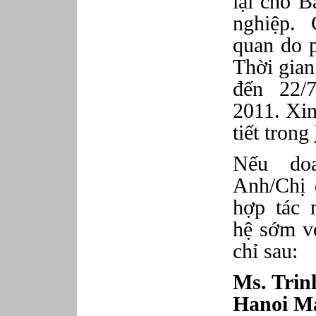
lại cho B
Phục vụ bàn
nghiệp. 
Quản lý chất lượng
Quản lý chung (Nhân sự, Hành chính, Kế
toán)
quan do p
Quản lý nhà hàng
Thời gian
Quản lý sản xuất
Sửa chữa ô tô
đến 22/
Thể thao
2011. Xin
Tiếp thị số
Trưởng phòng Phát triển Kinh doanh
tiết trong
Tư vấn tài chính cá nhân
Nếu do
Anh/Chị 
hợp tác n
hệ sớm 
chỉ sau:
Ms. Trin
Hanoi M