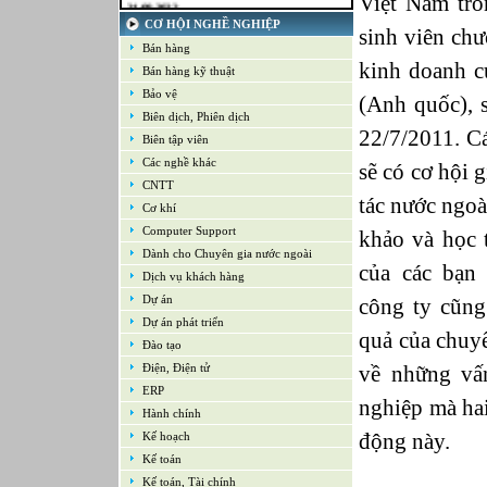
Việt Nam tro
Kế toán tổng hợp – Thuế
CƠ HỘI NGHỀ NGHIỆP
sinh viên chư
16-09-2022
Nhân viên cao cấp NPD - Phát triển sản
Bán hàng
phẩm mới
kinh doanh c
Bán hàng kỹ thuật
16-09-2022
Bảo vệ
Giám sát Mua hàng
(Anh quốc), 
Biên dịch, Phiên dịch
16-09-2022
Chuyên viên CNTT /Bộ phận Hỗ trợ & Hệ
22/7/2011. C
Biên tập viên
thống
Các nghề khác
sẽ có cơ hội g
16-09-2022
Trưởng bộ phận Kho
CNTT
tác nước ngoà
Cơ khí
Computer Support
khảo và học 
Dành cho Chuyên gia nước ngoài
của các bạn 
Dịch vụ khách hàng
Dự án
công ty cũng
Dự án phát triển
quả của chuy
Đào tạo
Điện, Điện tử
về những vấn
ERP
nghiệp mà hai
Hành chính
động này.
Kế hoạch
Kế toán
Kế toán, Tài chính