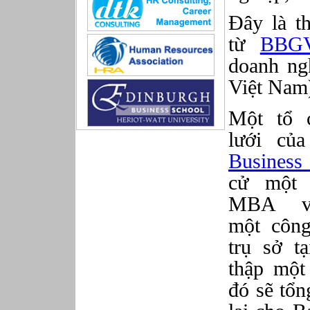
Sản xuất game online
Đây là t
Sở hữu công nghiệp
Tài chính
từ
BBG
Thiết kế
doanh ng
Tiếp thị
Tổ chức Sản xuất
Việt Nam
Truyền thông
Truyền thông, PR
Một tổ 
Tư vấn
lưới c
Vật tư - Hậu cần
Xây dựng
Business
Xây dựng website
cử một 
Xúc tiến thương mại
Công nghệ chế tạo cơ khí
MBA
IT/Thương mại điện tử
một công
Kinh doanh du lịch Outbound
Kỹ thuật
trụ sở t
Kỹ thuật sản xuất
thập một 
Lái xe
đó sẽ tổn
Nhân viên hỗ trợ kỹ thuật sự kiện
Nhiều nghề khác nhau