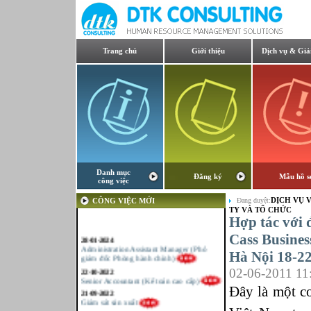
Trang chủ
Giới thiệu
Dịch vụ & Giả
Danh mục
Đăng ký
Mẫu hồ s
công việc
DỊCH VỤ V
CÔNG VIỆC MỚI
Đang duyệt:
TY VÀ TỔ CHỨC
Hợp tác với 
Cass Busines
28-01-2024
Administration Assistant Manager (Phó
Hà Nội 18-22
giám đốc Phòng hành chính)
22-10-2022
02-06-2011 11
Senior Accountant (Kế toán cao cấp)
Đây là một cơ
21-09-2022
Giám sát sản xuất
21-09-2022