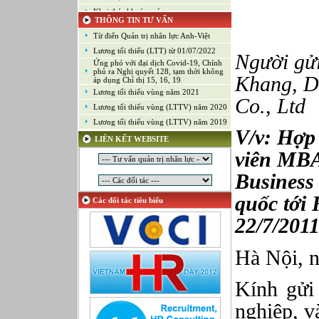
Khai thác khoáng sản
THÔNG TIN TƯ VẤN
Kiểm soát chất lượng (Game)
Từ điển Quản trị nhân lực Anh-Việt
Kinh doanh
Lương tối thiểu (LTT) từ 01/07/2022
Ng
ư
ời
gử
Kỹ thuật ứng dụng
Ứng phó với đại dịch Covid-19, Chính
Lập trình
phủ ra Nghị quyết 128, tạm thời không
Khang,
D
áp dụng Chỉ thị 15, 16, 19
Lập trình Game
Lương tối thiểu vùng năm 2021
Co., Ltd
Luật
Lương tối thiểu vùng (LTTV) năm 2020
Môi giới chứng khoán
Lương tối thiểu vùng (LTTV) năm 2019
V/v: Hợp 
Mỹ thuật công nghiệp
LIÊN KẾT WEBSITE
Nghiên cứu và Phát triển
viên MBA
Ngoại ngữ
Business
Nhân sự
Nhân sự - Hành chính
quốc tới 
Các đối tác tiêu biểu
Nhiều lĩnh vực
22/7/201
Phát triển kinh doanh
Quan hệ công chúng
Hà Nội, n
Quản lý chất lượng
Quản lý dự án
Quản lý, Điều hành
Kính gửi 
Quản lý, Kinh doanh bất động sản
nghiệp, v
Quản trị hệ thống