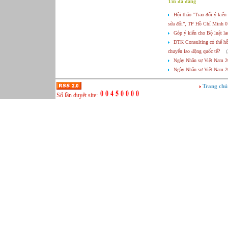
Tin đã đăng
Hội thảo “Trao đổi ý kiế
sửa đổi”, TP Hồ Chí Minh 0
Góp ý kiến cho Bộ luật la
DTK Consulting có thể hỗ 
chuyển lao động quốc tế?
Ngày Nhân sự Việt Nam 20
Ngày Nhân sự Việt Nam 2
Danh sách các đơn vị tài
Trang chủ
Thông tin về Ngày Nhân 
Số lần duyệt site:
Cập nhật về sự kiện sắp 
Thư mời viết bài cho Kỷ
Cơ hội quảng bá sản phẩm 
Vietnam HR Day 2010!
(1