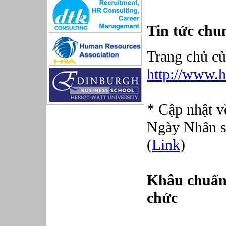
Sản xuất game online
Sở hữu công nghiệp
Tin tức chu
Tài chính
Thiết kế
Tiếp thị
Trang chủ củ
Tổ chức Sản xuất
Truyền thông
http://www.h
Truyền thông, PR
Tư vấn
Vật tư - Hậu cần
* Cập nhật về
Xây dựng
Xây dựng website
Ngày Nhân s
Xúc tiến thương mại
(
Link
)
Công nghệ chế tạo cơ khí
IT/Thương mại điện tử
Kinh doanh du lịch Outbound
Kỹ thuật
Khâu chuẩn 
Kỹ thuật sản xuất
chức
Lái xe
Nhân viên hỗ trợ kỹ thuật sự kiện
Nhiều nghề khác nhau