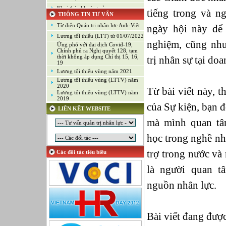
Khai thác khoáng sản
tiếng trong và n
THÔNG TIN TƯ VẤN
Kiểm soát chất lượng (Game)
Từ điển Quản trị nhân lực Anh-Việt
ngày hội này để 
Kinh doanh
Lương tối thiểu (LTT) từ 01/07/2022
Kỹ thuật ứng dụng
nghiệm, cũng như
Ứng phó với đại dịch Covid-19,
Lập trình
Chính phủ ra Nghị quyết 128, tạm
thời không áp dụng Chỉ thị 15, 16,
trị nhân sự tại do
Lập trình Game
19
Lương tối thiểu vùng năm 2021
Luật
Lương tối thiểu vùng (LTTV) năm
Môi giới chứng khoán
2020
Từ bài viết này, t
Lương tối thiểu vùng (LTTV) năm
Mỹ thuật công nghiệp
2019
Nghiên cứu và Phát triển
của Sự kiện, bạn đ
LIÊN KẾT WEBSITE
Ngoại ngữ
mà mình quan tâ
Nhân sự
Nhân sự - Hành chính
học trong nghề nh
Nhiều lĩnh vực
trợ trong nước và
Các đối tác tiêu biểu
Phát triển kinh doanh
là người quan t
Quan hệ công chúng
Quản lý chất lượng
nguồn nhân lực.
Quản lý dự án
Quản lý, Điều hành
Quản lý, Kinh doanh bất động sản
Bài viết đang đượ
Quản trị hệ thống