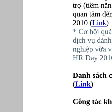
trợ (tiềm nă
quan tâm đế
2010 (
Link
)
* Cơ hội qu
dịch vụ dành
nghiệp vừa v
HR Day 201
Danh sách cá
(
Link
)
Công tác k