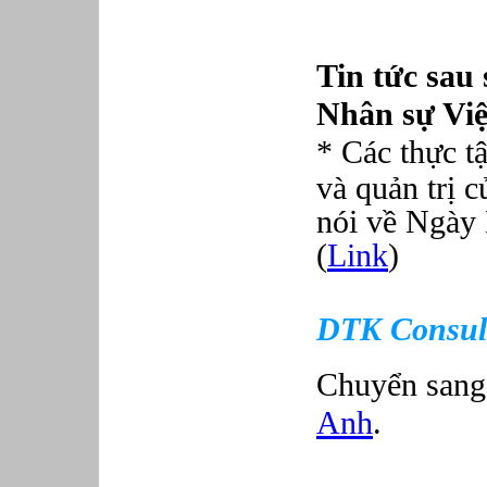
Tin tức sau
Nhân sự Vi
*
Các thực t
và quản trị 
nói về Ngày
(
Link
)
DTK Consult
Chuyển san
Anh
.