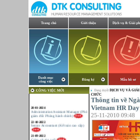
Trang chủ
Giới thiệu
Dịch vụ & Giải p
Danh mục
Đăng ký
Mẫu hồ sơ
công việc
DỊCH VỤ VÀ GIẢI
CÔNG VIỆC MỚI
Đang duyệt:
CHỨC
Thông tin về Ng
28-01-2024
Vietnam HR Day
Administration Assistant Manager (Phó
giám đốc Phòng hành chính)
25-11-2010 09:48
22-10-2022
Senior Accountant (Kế toán cao cấp)
21-09-2022
Giám sát sản xuất