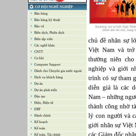
21-09-2022
Kế toán tổng hợp – Thuế
CƠ HỘI NGHỀ NGHIỆP
16-09-2022
Bán hàng
Nhân viên cao cấp NPD - Phát triển sản
Bán hàng kỹ thuật
phẩm mới
16-09-2022
Bảo vệ
Backdrop của sự kiện Ngày Nhân
Giám sát Mua hàng
(Hình ảnh thu nhỏ, mang t
Biên dịch, Phiên dịch
16-09-2022
chủ đề nhân sự lớ
Chuyên viên CNTT /Bộ phận Hỗ trợ &
Biên tập viên
Hệ thống
Các nghề khác
Việt Nam và trở
16-09-2022
CNTT
Trưởng bộ phận Kho
thường niên cho
Cơ khí
Computer Support
nghiệp và giới 
Dành cho Chuyên gia nước ngoài
trình có sự tham g
Dịch vụ khách hàng
Dự án
diễn giả là các 
Dự án phát triển
Nam – những ngườ
Đào tạo
Điện, Điện tử
thành công nhờ tà
ERP
lý con người và c
Hành chính
Kế hoạch
giới nhân sự Việt
Kế toán
các Giám đốc nhân
Kế toán, Tài chính