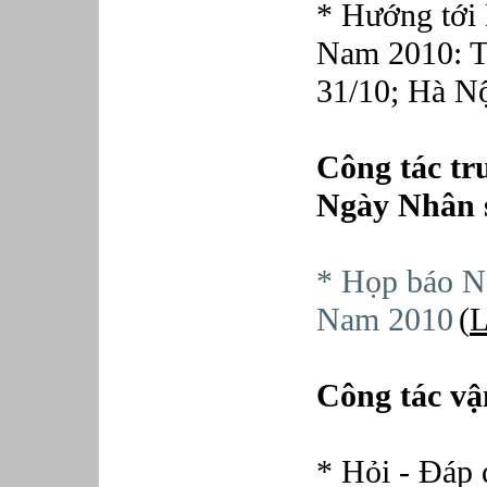
Phục vụ bàn
* Hướng tới
Quản lý chất lượng
Nam 2010: T
Quản lý chung (Nhân sự, Hành
chính, Kế toán)
Quản lý nhà hàng
31/10; Hà Nộ
Quản lý sản xuất
Sửa chữa ô tô
Thể thao
Công tác tr
Tiếp thị số
Trưởng phòng Phát triển Kinh
Ngày Nhân 
doanh
Tư vấn tài chính cá nhân
* Họp báo N
Nam 2010
(
L
Công tác vậ
* Hỏi - Đáp 