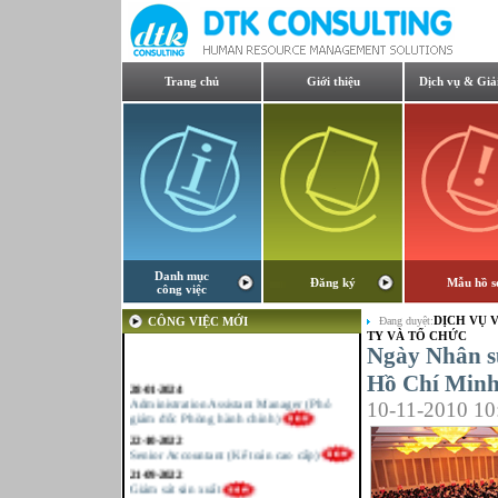
Trang chủ
Giới thiệu
Dịch vụ & Giả
Danh mục
Đăng ký
Mẫu hồ s
công việc
DỊCH VỤ V
CÔNG VIỆC MỚI
Đang duyệt:
TY VÀ TỔ CHỨC
Ngày Nhân s
Hồ Chí Minh
28-01-2024
Administration Assistant Manager (Phó
10-11-2010 10
giám đốc Phòng hành chính)
22-10-2022
Senior Accountant (Kế toán cao cấp)
21-09-2022
Giám sát sản xuất