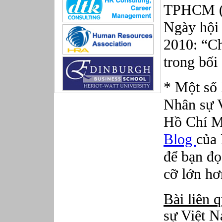
Sản xuất game online
TPHCM (3
Sở hữu công nghiệp
Ngày hội
Tài chính
Thiết kế
2010: “Ch
Tiếp thị
Tổ chức Sản xuất
trong bối
Truyền thông
Truyền thông, PR
* Một số
Tư vấn
Vật tư - Hậu cần
Nhân sự V
Xây dựng
Hồ Chí M
Xây dựng website
Xúc tiến thương mại
Blog
của
Công nghệ chế tạo cơ khí
IT/Thương mại điện tử
để bạn đọ
Kinh doanh du lịch Outbound
cỡ lớn hơ
Kỹ thuật
Kỹ thuật sản xuất
Lái xe
Bài liên 
Nhân viên hỗ trợ kỹ thuật sự kiện
sự Việt N
Nhiều nghề khác nhau