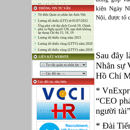
Khai thác khoáng sản
kiện Ngày N
THÔNG TIN TƯ VẤN
Kiểm soát chất lượng (Game)
Từ điển Quản trị nhân lực Anh-Việt
Nội, được tổ 
Kinh doanh
Lương tối thiểu (LTT) từ 01/07/2022
Kỹ thuật ứng dụng
Ứng phó với đại dịch Covid-19, Chính
Lập trình
phủ ra Nghị quyết 128, tạm thời không
áp dụng Chỉ thị 15, 16, 19
Lập trình Game
Lương tối thiểu vùng năm 2021
Luật
Lương tối thiểu vùng (LTTV) năm 2020
Môi giới chứng khoán
Lương tối thiểu vùng (LTTV) năm 2019
Sau đây l
Mỹ thuật công nghiệp
LIÊN KẾT WEBSITE
Nghiên cứu và Phát triển
Nhân sự V
Ngoại ngữ
Nhân sự
Hồ Chí M
Nhân sự - Hành chính
Các đối tác tiêu biểu
Nhiều lĩnh vực
* VnExpre
Phát triển kinh doanh
Quan hệ công chúng
“CEO phả
Quản lý chất lượng
người tài”
Quản lý dự án
Quản lý, Điều hành
Quản lý, Kinh doanh bất động sản
* Đài Tiế
Quản trị hệ thống