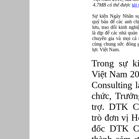
4.7MB có thể được
tải
Sự kiện Ngày Nhân sự
quý báu để các anh ch
lưu, trao đổi kinh ngh
là dịp để các nhà quản
chuyên gia và mọi cá
cùng chung sức đóng g
lực Việt Nam.
Trong sự k
Việt Nam 2
Consulting l
chức, Trưởn
trợ. DTK Co
trò đơn vị H
đốc DTK Co