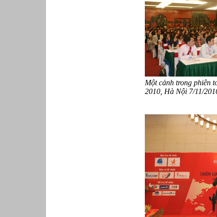
Phục vụ bàn
Quản lý chất lượng
Quản lý chung (Nhân sự, Hành
chính, Kế toán)
Quản lý nhà hàng
Quản lý sản xuất
Sửa chữa ô tô
Thể thao
Tiếp thị số
Một cảnh trong phiên t
Trưởng phòng Phát triển Kinh
doanh
2010, Hà Nội 7/11/201
Tư vấn tài chính cá nhân