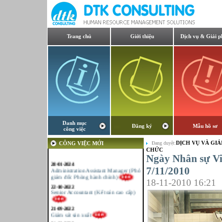
Trang chủ
Giới thiệu
Dịch vụ & Giải p
Danh mục
Đăng ký
Mẫu hồ sơ
công việc
DỊCH VỤ VÀ GIẢ
CÔNG VIỆC MỚI
Đang duyệt:
CHỨC
Ngày Nhân sự Vi
28-01-2024
Administration Assistant Manager (Phó
7/11/2010
giám đốc Phòng hành chính)
22-10-2022
18-11-2010 16:21
Senior Accountant (Kế toán cao cấp)
21-09-2022
Giám sát sản xuất
21-09-2022