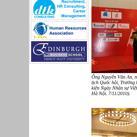
Sản xuất game online
Sở hữu công nghiệp
Tài chính
Thiết kế
Tiếp thị
Tổ chức Sản xuất
Truyền thông
Truyền thông, PR
Tư vấn
Vật tư - Hậu cần
Xây dựng
Xây dựng website
Ông Nguyễn Văn An, ng
Xúc tiến thương mại
tịch Quốc hội, Trưởng 
Công nghệ chế tạo cơ khí
kiện Ngày Nhân sự Việ
IT/Thương mại điện tử
Hà Nội. 7/11/2010).
Kinh doanh du lịch Outbound
Kỹ thuật
Kỹ thuật sản xuất
Lái xe
Nhân viên hỗ trợ kỹ thuật sự kiện
Nhiều nghề khác nhau