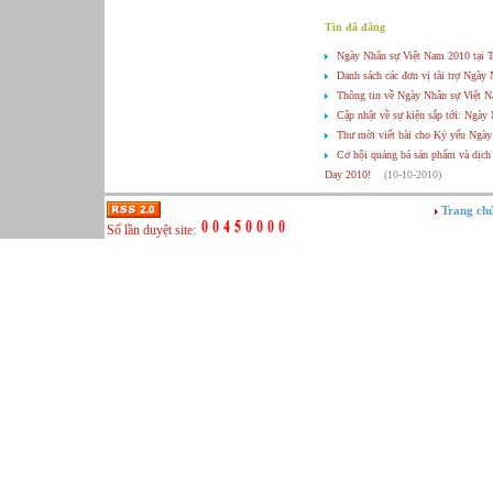
Tin đã đăng
Ngày Nhân sự Việt Nam 2010 tại 
Danh sách các đơn vị tài trợ Ngày
Thông tin về Ngày Nhân sự Việt 
Cập nhật về sự kiện sắp tới: Ngà
Thư mời viết bài cho Kỷ yếu Ngà
Cơ hội quảng bá sản phẩm và dịch
Day 2010!
(10-10-2010)
Họp báo Ngày Nhân sự Việt Nam 
Trang ch
Sử dụng hóa đơn điện tử với doan
Số lần duyệt site:
Hỏi - Đáp dành cho Nhà tài trợ (t
2010
(29-10-2010)
Tọa đàm "Ứng dụng các kỹ thuật củ
tuyển dụng"
(09-10-2015)