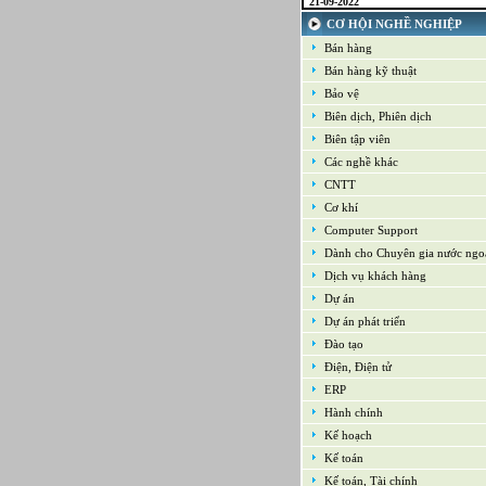
16-09-2022
CƠ HỘI NGHỀ NGHIỆP
Nhân viên cao cấp NPD - Phát triể
phẩm mới
Bán hàng
16-09-2022
Bán hàng kỹ thuật
Giám sát Mua hàng
Bảo vệ
16-09-2022
Chuyên viên CNTT /Bộ phận Hỗ t
Biên dịch, Phiên dịch
Hệ thống
Biên tập viên
16-09-2022
Trưởng bộ phận Kho
Các nghề khác
CNTT
Cơ khí
Computer Support
Dành cho Chuyên gia nước ngo
Dịch vụ khách hàng
Dự án
Dự án phát triển
Đào tạo
Điện, Điện tử
ERP
Hành chính
Kế hoạch
Kế toán
Kế toán, Tài chính