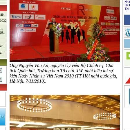
iệt
/2022
,
tạm
16,
năm
năm
Ông Nguyễn Văn An, nguyên Ủy viên Bộ Chính trị, Chủ
tịch Quốc hội, Trưởng ban Tổ chức TW, phát biểu tại sự
kiện Ngày Nhân sự Việt Nam 2010 (TT Hội nghị quốc gia,
Hà Nội. 7/11/2010).
sản