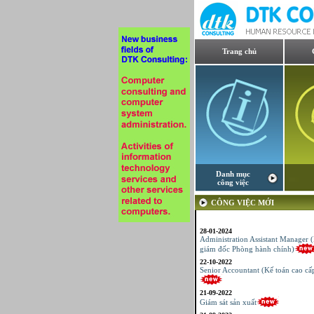
Trang chủ
Danh mục
công việc
CÔNG VIỆC MỚI
28-01-2024
Administration Assistant Manager 
giám đốc Phòng hành chính)
22-10-2022
Senior Accountant (Kế toán cao cấ
21-09-2022
Giám sát sản xuất
21-09-2022
Kế toán tổng hợp – Thuế