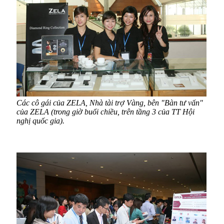
Các cô gái của ZELA, Nhà tài trợ Vàng, bên "Bà
n tư vấn"
của ZELA (trong giờ buổi chiều, trên tầng 3 của TT Hội
nghị quốc gia).