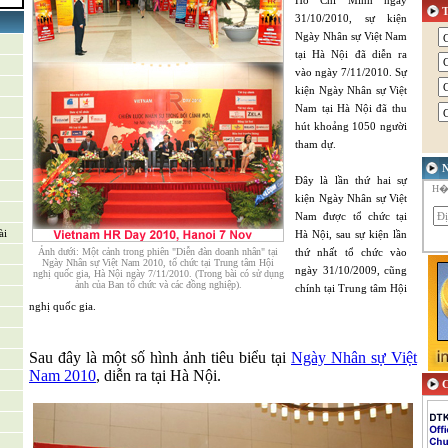
Hồ Chí Minh ngày
31/10/2010, sự kiện
n sản
Ngày Nhân sự Việt Nam
tại Hà Nội đã diễn ra
vào ngày 7/11/2010. Sự
kiện Ngày Nhân sự Việt
rợ &
Nam tại Hà Nội đã thu
hút khoảng 1050 người
tham dự.
N
Đây là lần thứ hai sự
H�y
kiện Ngày Nhân sự Việt
Nam được tổ chức tại
ài
Hà Nội, sau sự kiện lần
Ảnh dưới: Một cảnh trong phiên "Diễn đàn doanh nhân" tại
thứ nhất tổ chức vào
Ngày Nhân sự Việt Nam 2010, tổ chức tại Trung tâm Hội
ngày 31/10/2009, cũng
nghị quốc gia, Hà Nội ngày 7/11/2010. (Trong bài có sử dụng
ảnh của Ban tổ chức và các đồng nghiệp).
chính tại Trung tâm Hội
nghị quốc gia.
Sau đây là một số hình ảnh tiêu biểu tại
Ngày Nhân sự Việt
Nam 2010
, diễn ra tại Hà Nội.
C