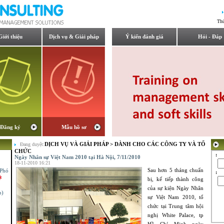
Th
Giới thiệu
Dịch vụ & Giải pháp
Ý kiến đánh giá
Hỏi - Đáp
Đăng ký
Mẫu hồ sơ
DỊCH VỤ VÀ GIẢI PHÁP
>
DÀNH CHO CÁC CÔNG TY VÀ TỔ
Đang duyệt:
CHỨC
:
Ngày Nhân sự Việt Nam 2010 tại Hà Nội, 7/11/2010
(Phó
18-11-2010 16:21
Sau hơn 5 tháng chuẩn
:
bị, kế tiếp thành công
p)
của sự kiện Ngày Nhân
sự Việt Nam 2010, tổ
chức tại Trung tâm hội
nghị White Palace, tp