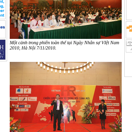
Một cảnh trong phiên toàn thể
tại Ngày Nhân sự VIệt Nam
2010, Hà Nội 7/11/2010.
̣n