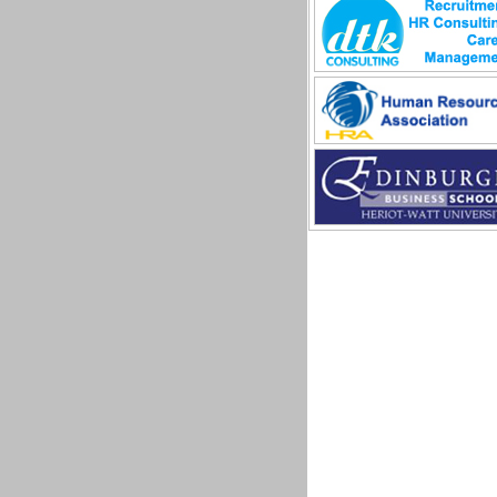
Sản xuất game online
Sở hữu công nghiệp
Tài chính
Thiết kế
Tiếp thị
Tổ chức Sản xuất
Truyền thông
Truyền thông, PR
Tư vấn
Vật tư - Hậu cần
Xây dựng
Xây dựng website
Xúc tiến thương mại
Công nghệ chế tạo cơ khí
IT/Thương mại điện tử
Kinh doanh du lịch Outbound
Kỹ thuật
Kỹ thuật sản xuất
Lái xe
Nhân viên hỗ trợ kỹ thuật sự kiê
Nhiều nghề khác nhau