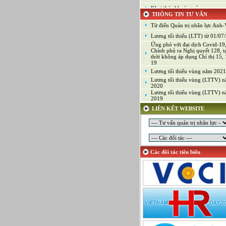
Khai thác khoáng sản
THÔNG TIN TƯ VẤN
Kiểm soát chất lượng (Game)
Từ điển Quản trị nhân lực Anh-V
Kinh doanh
Lương tối thiểu (LTT) từ 01/07
Kỹ thuật ứng dụng
Ứng phó với đại dịch Covid-19
Lập trình
Chính phủ ra Nghị quyết 128, 
thời không áp dụng Chỉ thị 15, 
Lập trình Game
19
Lương tối thiểu vùng năm 2021
Luật
Lương tối thiểu vùng (LTTV) 
Môi giới chứng khoán
2020
Lương tối thiểu vùng (LTTV) 
Mỹ thuật công nghiệp
2019
Nghiên cứu và Phát triển
LIÊN KẾT WEBSITE
Ngoại ngữ
Nhân sự
Nhân sự - Hành chính
Nhiều lĩnh vực
Các đối tác tiêu biểu
Phát triển kinh doanh
Quan hệ công chúng
Quản lý chất lượng
Quản lý dự án
Quản lý, Điều hành
Quản lý, Kinh doanh bất động 
Quản trị hệ thống