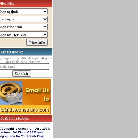
T�m kiếm
hận tin định kỳ
 nhập email tại đ�y để nhận th�ng tin
định kỳ từ DTK Consulting.
ác đối tác tiêu biểu