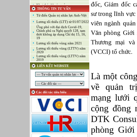
đốc, Giám đốc cá
Khai thác khoáng sản
THÔNG TIN TƯ VẤN
Kiểm soát chất lượng (Game)
sư trong lĩnh vực
Từ điển Quản trị nhân lực Anh-Việt
Kinh doanh
viên ngành quản 
Lương tối thiểu (LTT) từ 01/07/2022
Kỹ thuật ứng dụng
Ứng phó với đại dịch Covid-19,
Lập trình
Chính phủ ra Nghị quyết 128, tạm
Văn phòng Giới 
thời không áp dụng Chỉ thị 15, 16,
Lập trình Game
19
Thương mại và
Lương tối thiểu vùng năm 2021
Luật
Lương tối thiểu vùng (LTTV) năm
Môi giới chứng khoán
(VCCI) tổ chức.
2020
Lương tối thiểu vùng (LTTV) năm
Mỹ thuật công nghiệp
2019
Nghiên cứu và Phát triển
LIÊN KẾT WEBSITE
Ngoại ngữ
Là một công 
Nhân sự
Nhân sự - Hành chính
về quản tr
Nhiều lĩnh vực
Các đối tác tiêu biểu
mạng lưới q
Phát triển kinh doanh
Quan hệ công chúng
cộng đồng 
Quản lý chất lượng
Quản lý dự án
DTK Consult
Quản lý, Điều hành
phòng Giới
Quản lý, Kinh doanh bất động sản
Quản trị hệ thống