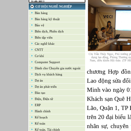
Kế toán tổng hợp – Thuế
CƠ HỘI NGHỀ NGHIỆP
16-09-2022
Nhân viên cao cấp NPD - Phát triển sản
Bán hàng
phẩm mới
Bán hàng kỹ thuật
16-09-2022
Giám sát Mua hàng
Bảo vệ
16-09-2022
Biên dịch, Phiên dịch
Chuyên viên CNTT /Bộ phận Hỗ trợ &
Hệ thống
Biên tập viên
16-09-2022
Các nghề khác
Trưởng bộ phận Kho
CNTT
Chị Trần Thúy Ngọc, Phó trưởng p
Cơ khí
dụng lao động, Phòng Thương mạ
Nam, điều khiển Hội thảo. (TP H
Computer Support
Dành cho Chuyên gia nước ngoài
chương Hợp đồng
Dịch vụ khách hàng
Lao động sửa đổi
Dự án
Dự án phát triển
Minh vào ngày 01
Đào tạo
Khách sạn Quê H
Điện, Điện tử
ERP
Lão, Quận 1, TP
Hành chính
trên 20 đại biểu
Kế hoạch
Kế toán
nhân sự, chuyên
Kế toán, Tài chính