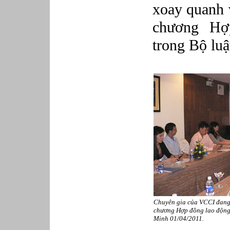
Phục vụ bàn
xoay quanh 
Quản lý chất lượng
Quản lý chung (Nhân sự, Hành
chương Hợ
chính, Kế toán)
Quản lý nhà hàng
trong Bộ luậ
Quản lý sản xuất
Sửa chữa ô tô
Thể thao
Tiếp thị số
Trưởng phòng Phát triển Kinh
doanh
Tư vấn tài chính cá nhân
Chuyên gia của VCCI đang 
chương Hợp đồng lao động 
Minh 01/04/2011.