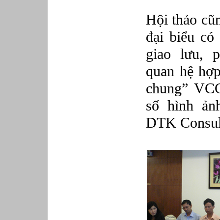
Hội thảo cũn
đại biểu có
giao lưu, p
quan hệ hợp
chung” VCC
số hình ản
DTK Consult