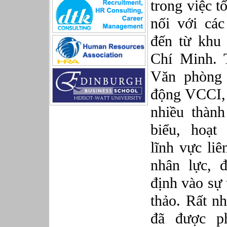
trong việc t
Sản xuất game online
Sở hữu công nghiệp
nối với các
Tài chính
đến từ khu
Thiết kế
Tiếp thị
Chí Minh. 
Tổ chức Sản xuất
Truyền thông
Văn phòng 
Truyền thông, PR
động VCCI, 
Tư vấn
Vật tư - Hậu cần
nhiều thành
Xây dựng
Xây dựng website
biểu, hoạt
Xúc tiến thương mại
lĩnh vực liê
Công nghệ chế tạo cơ khí
IT/Thương mại điện tử
nhân lực, 
Kinh doanh du lịch Outbound
Kỹ thuật
định vào sự
Kỹ thuật sản xuất
thảo. Rất n
Lái xe
Nhân viên hỗ trợ kỹ thuật sự kiện
đã được ph
Nhiều nghề khác nhau