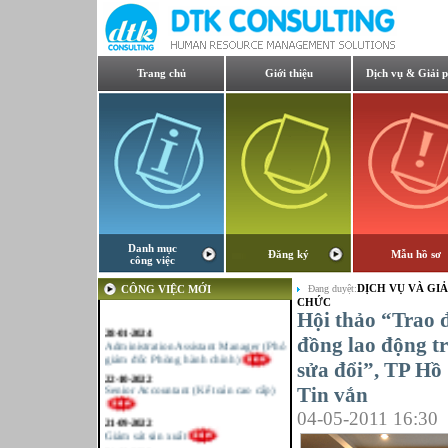
Trang chủ
Giới thiệu
Dịch vụ & Giải 
Danh mục
Đăng ký
Mẫu hồ sơ
công việc
DỊCH VỤ VÀ GIẢ
CÔNG VIỆC MỚI
Đang duyệt:
CHỨC
Hội thảo “Trao 
28-01-2024
Administration Assistant Manager (Phó
đồng lao động t
giám đốc Phòng hành chính)
sửa đổi”, TP Hồ
22-10-2022
Senior Accountant (Kế toán cao cấp)
Tin vắn
21-09-2022
04-05-2011 16:30
Giám sát sản xuất
21-09-2022