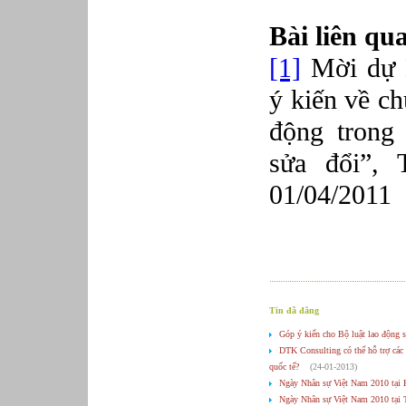
Bài liên qu
[1]
Mời dự H
ý kiến về c
động trong
sửa đổi”,
01/04/2011
Tin đã đăng
Góp ý kiến cho Bộ luật lao động s
DTK Consulting có thể hỗ trợ các 
quốc tế?
(24-01-2013)
Ngày Nhân sự Việt Nam 2010 tại 
Ngày Nhân sự Việt Nam 2010 tại