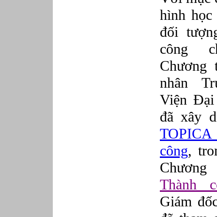
Phục vụ bàn
hình học 
Quản lý chất lượng
Quản lý chung (Nhân sự, Hành chính, Kế
toán)
đối tượn
Quản lý nhà hàng
Quản lý sản xuất
công 
Sửa chữa ô tô
Chương t
Thể thao
Tiếp thị số
nhân Tr
Trưởng phòng Phát triển Kinh doanh
Tư vấn tài chính cá nhân
Viện Đại
đã xây d
TOPICA -
công
, tr
Chương 
Thành c
Giám đốc