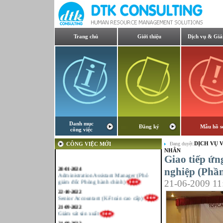
Trang chủ
Giới thiệu
Dịch vụ & Giả
Danh mục
Đăng ký
Mẫu hồ s
công việc
DỊCH VỤ V
CÔNG VIỆC MỚI
Đang duyệt:
NHÂN
Giao tiếp ứn
28-01-2024
Administration Assistant Manager (Phó
nghiệp (Phần
giám đốc Phòng hành chính)
21-06-2009 11
22-10-2022
Senior Accountant (Kế toán cao cấp)
21-09-2022
Giám sát sản xuất
21-09-2022
Kế toán tổng hợp – Thuế