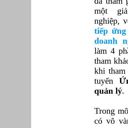
đã tham g
một gi
nghiệp, 
tiếp ứng
doanh ng
làm 4 phầ
tham khảo
khi tham
tuyến
Ứ
quản lý
.
Trong môi
có vô và