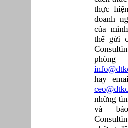
thực hiệ
doanh ng
của mình
thể gửi 
Consult
phòng
info@dtk
hay ema
ceo@dtkc
những tì
và bả
Consultin