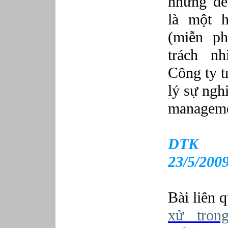
những đề
là một h
(miễn ph
trách n
Công ty t
lý sự ngh
manageme
DTK C
23/5/200
Bài liên 
xử trong