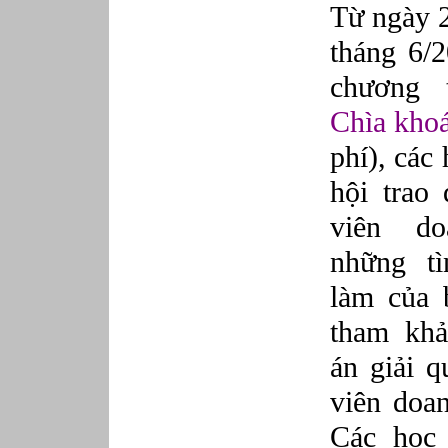
Từ ngày 2
tháng 6/2
chương 
Chìa khoá
phí), các
hội trao 
viên d
những t
làm của 
tham khả
án giải q
viên doan
Các học 