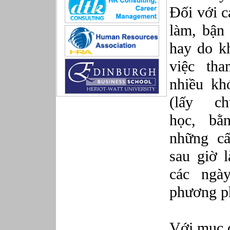
Sản xuất game online
Đối với c
Sở hữu công nghiệp
làm, bận 
Tài chính
Thiết kế
hay do kh
Tiếp thị
Tổ chức Sản xuất
việc th
Truyền thông
nhiều kh
Truyền thông, PR
Tư vấn
(lấy c
Vật tư - Hậu cần
Xây dựng
học, bằ
Xây dựng website
những cấ
Xúc tiến thương mại
Công nghệ chế tạo cơ khí
sau giờ 
IT/Thương mại điện tử
Kinh doanh du lịch Outbound
các ngà
Kỹ thuật
phương p
Kỹ thuật sản xuất
Lái xe
Nhân viên hỗ trợ kỹ thuật sự kiện
Nhiều nghề khác nhau
Với mục đ