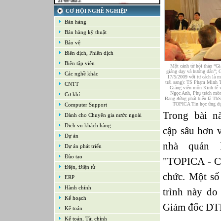
16-09-2022
CƠ HỘI NGHỀ NGHIỆP
Nhân viên cao cấp NPD - Phát triển sản
phẩm mới
Bán hàng
16-09-2022
Bán hàng kỹ thuật
Giám sát Mua hàng
Bảo vệ
16-09-2022
Chuyên viên CNTT /Bộ phận Hỗ trợ & Hệ
Biên dịch, Phiên dịch
thống
Biên tập viên
Một cảnh từ hội thảo “G
16-09-2022
giảng dạy và hướng dẫn”;
Các nghề khác
Trưởng bộ phận Kho
17/5/2009 với tư cách là m
trái sang): TS Phạm Minh
CNTT
Giảng viên môn Kinh tế 
Ngọc Anh, Phụ trách môn
Cơ khí
Đang đứng phát biểu là T
TOPICA Tin học ứng dụ
Computer Support
Trong bài n
Dành cho Chuyên gia nước ngoài
Dịch vụ khách hàng
cập sâu hơn 
Dự án
nhà quản l
Dự án phát triển
Đào tạo
"TOPICA - Ch
Điện, Điện tử
chức. Một số
ERP
Hành chính
trình này d
Kế hoạch
Giám đốc DTK
Kế toán
Kế toán, Tài chính