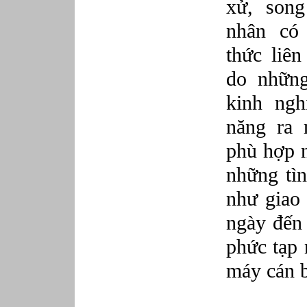
xử, song
nhân có
thức liên
do những
kinh ngh
năng ra 
phù hợp n
những tì
như giao 
ngày đến
phức tạp 
máy cán b