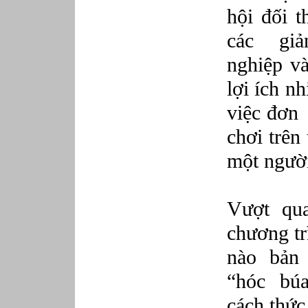
hội đối t
các gi
nghiệp và
lợi ích n
việc đơn
chơi trên
một ngườ
Vượt qu
chương tr
nào bản 
“hóc búa
cách thức