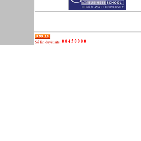
Truyền thông, PR
Tư vấn
Vật tư - Hậu cần
Xây dựng
Xây dựng website
Xúc tiến thương mại
Số lần duyệt site:
Công nghệ chế tạo cơ khí
IT/Thương mại điện tử
Kinh doanh du lịch Outbound
Kỹ thuật
Kỹ thuật sản xuất
Lái xe
Nhân viên hỗ trợ kỹ thuật sự kiện
Nhiều nghề khác nhau
Phục vụ bàn
Quản lý chất lượng
Quản lý chung (Nhân sự, Hành chính, Kế toán)
Quản lý nhà hàng
Quản lý sản xuất
Sửa chữa ô tô
Thể thao