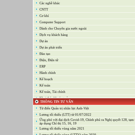
Các nghề khác
CNTT
Cơ khí
Computer Support
Dành cho Chuyên gia nước ngoài
Dịch vụ khách hàng
Dự án
Dự án phát triển
Đào tạo
Điện, Điện tử
ERP
Hành chính
Kế hoạch
Kế toán
Kế toán, Tài chính
Khai thác khoáng sản
THÔNG TIN TƯ VẤN
Kiểm soát chất lượng (Game)
Từ điển Quản trị nhân lực Anh-Việt
Kinh doanh
Lương tối thiểu (LTT) từ 01/07/2022
Kỹ thuật ứng dụng
Ứng phó với đại dịch Covid-19, Chính phủ ra Nghị quyết 128, tạm
Lập trình
áp dụng Chỉ thị 15, 16, 19
Lương tối thiểu vùng năm 2021
Lập trình Game
Lương tối thiểu vùng (LTTV) năm 2020