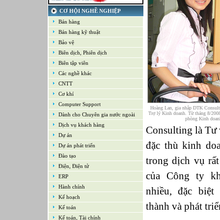
21-09-2022
Kế toán tổng hợp – Thuế
CƠ HỘI NGHỀ NGHIỆP
16-09-2022
Bán hàng
Nhân viên cao cấp NPD - Phát triển sản
phẩm mới
Bán hàng kỹ thuật
16-09-2022
Bảo vệ
Giám sát Mua hàng
Biên dịch, Phiên dịch
16-09-2022
Chuyên viên CNTT /Bộ phận Hỗ trợ &
Biên tập viên
Hệ thống
Các nghề khác
16-09-2022
CNTT
Trưởng bộ phận Kho
Cơ khí
Computer Support
Hoàng Lan, gia nhập DTK Consulti
Trợ lý Kinh doanh. Từ tháng 8/2008
Dành cho Chuyên gia nước ngoài
phòng Kinh doanh
Dịch vụ khách hàng
Consulting là Tư
Dự án
đặc thù kinh do
Dự án phát triển
Đào tạo
trong dịch vụ rấ
Điện, Điện tử
của Công ty kh
ERP
Hành chính
nhiều, đặc biệt
Kế hoạch
thành và phát triể
Kế toán
Kế toán, Tài chính