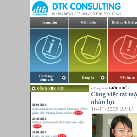
Trang chủ
Giới thiệu
Dịch vụ & Giải 
Danh mục
Đăng ký
Mẫu hồ sơ
công việc
GIỚI THIỆU
CÔNG VIỆC MỚI
Đang duyệt:
Công việc tại mộ
nhân lực
28-01-2024
Administration Assistant Manager (Phó
16-11-2008 22:14
giám đốc Phòng hành chính)
22-10-2022
Senior Accountant (Kế toán cao cấp)
21-09-2022
Giám sát sản xuất