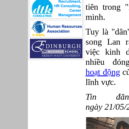
Sản xuất game online
tiên trong 
Sở hữu công nghiệp
mình.
Tài chính
Thiết kế
Tiếp thị
Tuy là "dân"
Tổ chức Sản xuất
song Lan r
Truyền thông
Truyền thông, PR
việc kinh 
Tư vấn
Vật tư - Hậu cần
nhiều đóng
Xây dựng
hoạt động
củ
Xây dựng website
Xúc tiến thương mại
lĩnh vực.
Công nghệ chế tạo cơ khí
IT/Thương mại điện tử
Kinh doanh du lịch Outbound
Tin đă
Kỹ thuật
ngày 21/05/
Kỹ thuật sản xuất
Lái xe
Nhân viên hỗ trợ kỹ thuật sự kiện
Nhiều nghề khác nhau