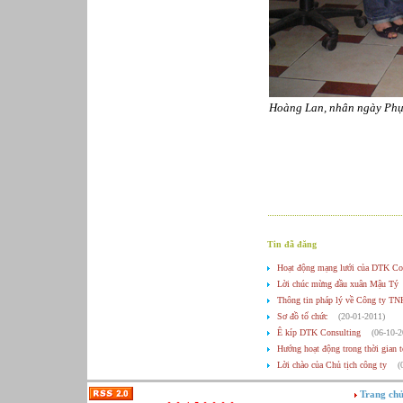
Hoàng Lan, nhân ngày Phụ
Tin đã đăng
Hoạt động mạng lưới của DTK Co
Lời chúc mừng đầu xuân Mậu Tý
Thông tin pháp lý về Công ty T
Sơ đồ tổ chức
(20-01-2011)
Ê kíp DTK Consulting
(06-10-2
Hướng hoạt động trong thời gian 
Lời chào của Chủ tịch công ty
(
Trang ch