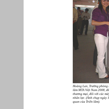
Phục vụ bàn
Quản lý chất lượng
Quản lý chung (Nhân sự, Hành
chính, Kế toán)
Quản lý nhà hàng
Quản lý sản xuất
Sửa chữa ô tô
Thể thao
Tiếp thị số
Trưởng phòng Phát triển Kinh
doanh
Tư vấn tài chính cá nhân
Hoàng Lan, Trưởng phòng 
lãm MTA Việt Nam 2008, để 
thương mại, đối với các máy
nhân lực. (Ảnh chụp ngày 
quan của Triển lãm).