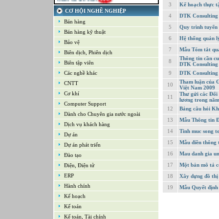
3
Kế hoạch thực t
21-09-2022
CƠ HỘI NGHỀ NGHIỆP
Kế toán tổng hợp – Thuế
4
DTK Consulting -
Bán hàng
16-09-2022
5
Quy trình tuyển
Nhân viên cao cấp NPD - Phát triển sản
Bán hàng kỹ thuật
phẩm mới
6
Hệ thống quản l
Bảo vệ
16-09-2022
7
Mẫu Tóm tắt quá
Giám sát Mua hàng
Biên dịch, Phiên dịch
Thông tin cần c
16-09-2022
8
Biên tập viên
DTK Consulting
Chuyên viên CNTT /Bộ phận Hỗ trợ & Hệ
thống
Các nghề khác
9
DTK Consulting
16-09-2022
Tham luận của G
CNTT
10
Trưởng bộ phận Kho
Việt Nam 2009
Cơ khí
Thư gửi các Đối
11
lương trong nă
Computer Support
12
Bảng câu hỏi Kh
Dành cho Chuyên gia nước ngoài
13
Mẫu Thông tin Đ
Dịch vụ khách hàng
14
Tinh muc song to
Dự án
15
Mẫu điền thông t
Dự án phát triển
16
Mau danh gia un
Đào tạo
17
Một bản mô tả c
Điện, Điện tử
ERP
18
Xây dựng đồ thị
Hành chính
19
Mẫu Quyết định
Kế hoạch
Kế toán
Kế toán, Tài chính