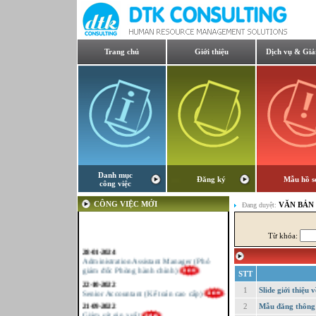
Trang chủ
Giới thiệu
Dịch vụ & Giả
Danh mục
Đăng ký
Mẫu hồ s
công việc
CÔNG VIỆC MỚI
VĂN BẢN
Đang duyệt:
Từ khóa:
28-01-2024
Administration Assistant Manager (Phó
giám đốc Phòng hành chính)
STT
22-10-2022
Senior Accountant (Kế toán cao cấp)
1
Slide giới thiệ
21-09-2022
2
Mẫu đăng thông 
Giám sát sản xuất