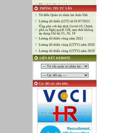
Khai thác khoáng sản
THÔNG TIN TƯ VẤN
Kiểm soát chất lượng (Game)
Từ điển Quản trị nhân lực Anh-Việt
Kinh doanh
Lương tối thiểu (LTT) từ 01/07/2022
Kỹ thuật ứng dụng
Ứng phó với đại dịch Covid-19, Chính
Lập trình
phủ ra Nghị quyết 128, tạm thời không
áp dụng Chỉ thị 15, 16, 19
Lập trình Game
Lương tối thiểu vùng năm 2021
Luật
Lương tối thiểu vùng (LTTV) năm 2020
Môi giới chứng khoán
Lương tối thiểu vùng (LTTV) năm 2019
Mỹ thuật công nghiệp
LIÊN KẾT WEBSITE
Nghiên cứu và Phát triển
Ngoại ngữ
Nhân sự
Nhân sự - Hành chính
Các đối tác tiêu biểu
Nhiều lĩnh vực
Phát triển kinh doanh
Quan hệ công chúng
Quản lý chất lượng
Quản lý dự án
Quản lý, Điều hành
Quản lý, Kinh doanh bất động sản
Quản trị hệ thống