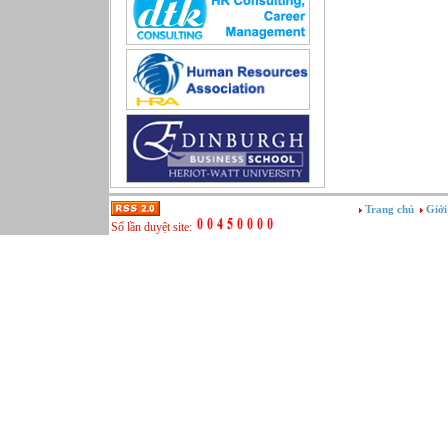
Sản xuất game online
Sở hữu công nghiệp
Tài chính
Thiết kế
Tiếp thị
Tổ chức Sản xuất
Truyền thông
Truyền thông, PR
Tư vấn
Vật tư - Hậu cần
Trang chủ
Giới
Xây dựng
Số lần duyệt site:
Xây dựng website
Xúc tiến thương mại
Công nghệ chế tạo cơ khí
IT/Thương mại điện tử
Kinh doanh du lịch Outbound
Kỹ thuật
Kỹ thuật sản xuất
Lái xe
Nhân viên hỗ trợ kỹ thuật sự kiện
Nhiều nghề khác nhau