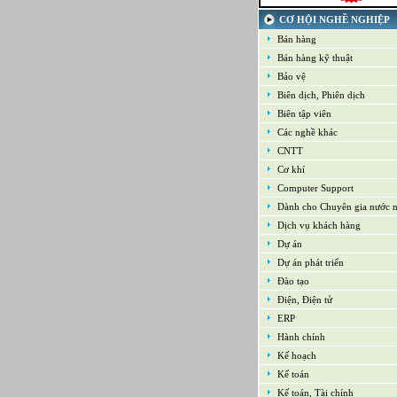
21-09-2022
Kế toán tổng hợp – Thuế
CƠ HỘI NGHỀ NGHIỆP
16-09-2022
Bán hàng
Nhân viên cao cấp NPD - Phát t
Bán hàng kỹ thuật
phẩm mới
16-09-2022
Bảo vệ
Giám sát Mua hàng
Biên dịch, Phiên dịch
16-09-2022
Chuyên viên CNTT /Bộ phận H
Biên tập viên
thống
Các nghề khác
16-09-2022
CNTT
Trưởng bộ phận Kho
Cơ khí
Computer Support
Dành cho Chuyên gia nước 
Dịch vụ khách hàng
Dự án
Dự án phát triển
Đào tạo
Điện, Điện tử
ERP
Hành chính
Kế hoạch
Kế toán
Kế toán, Tài chính