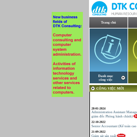
Trang chủ
Danh mục
công việc
CÔNG VIỆC MỚI
28-01-2024
Administration Assistant Manag
giám đốc Phòng hành chính)
22-10-2022
Senior Accountant (Kế toán cao
21-09-2022
Giám sát sản xuất