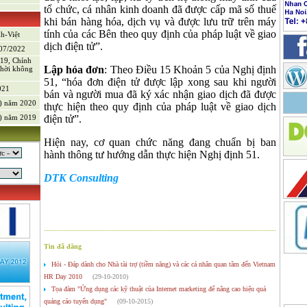
tổ chức, cá nhân kinh doanh đã được cấp mã số thuế
khi bán hàng hóa, dịch vụ và được lưu trữ trên máy
)
tính của các Bên theo quy định của pháp luật về giao
nh-Việt
dịch điện tử”.
/07/2022
-19, Chính
Lập hóa đơn
:
Theo Điều 15 Khoản 5 của Nghị định
thời không
51, “hóa đơn điện tử được lập xong sau khi người
021
bán và người mua đã ký xác nhận giao dịch đã được
V) năm 2020
thực hiện theo quy định của pháp luật về giao dịch
V) năm 2019
điện tử”.
Hiện nay, cơ quan chức năng đang chuẩn bị ban
hành thông tư hướng dẫn thực hiện Nghị định 51.
DTK Consulting
Tin đã đăng
Hỏi - Đáp dành cho Nhà tài trợ (tiềm năng) và các cá nhân quan tâm đến Vietnam
HR Day 2010
(29-10-2010)
g sản
Tọa đàm "Ứng dụng các kỹ thuật của Internet marketing để nâng cao hiệu quả
quảng cáo tuyển dụng"
(09-10-2015)