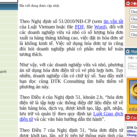
T�m
Bài viết đang được cập nhật.
riển sản
Theo Nghị
định số 51/2010/NĐ-CP
(xem
tin vắn tắt
của Luật Vietnam hoặc file
PDF
, file
Word
), đối với
các doanh nghiệp vừa và nhỏ có số lượng hóa đơn
xuất ra hàng tháng không cao, việc đặt in hóa đơn sẽ
ỗ trợ & Hệ
là không kinh tế. Việc sử dụng hóa đơn tự in cũng
đòi hỏi doanh nghiệp phải có phần mềm kế toán
Nhậ
tương thích.
H�y nh
Như vậy, với các doanh nghiệp vừa và nhỏ, phương
án sử dụng hóa đơn điện tử có vẻ phù hợp hơn. Tuy
ngoài
nhiên, doanh nghiệp cần có chữ ký số. Sau đây mời
bạn đọc cùng DTK Consulting tìm hiểu thêm về
phương án này.
Theo Điều 4 của Nghị định 51, khoản 2.b, “hóa đơn
điện tử là tập hợp các thông điệp dữ liệu điện tử về
bán hàng hóa, dịch vụ, được khởi tạo, lập, gửi, nhận,
lưu trữ và quản lý theo quy định tại
Luật Giao dịch
Các 
điện tử
và các văn bản hướng dẫn thi hành”.
Theo Điều 7 của Nghị định 51, “hóa đơn điện tử
được khởi tạo, lập, xử lý trên hệ thống máy tính của