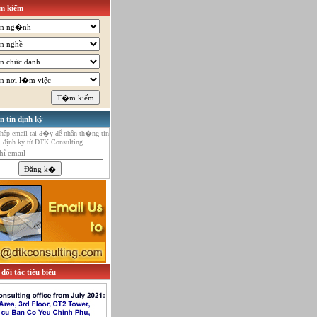
 kiếm
n tin định kỳ
ập email tại đ�y để nhận th�ng tin
định kỳ từ DTK Consulting.
đối tác tiêu biểu