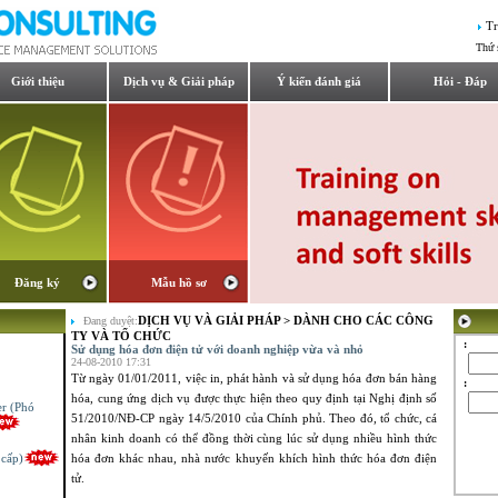
Tr
Thứ 
Giới thiệu
Dịch vụ & Giải pháp
Ý kiến đánh giá
Hỏi - Đáp
Đăng ký
Mẫu hồ sơ
DỊCH VỤ VÀ GIẢI PHÁP
>
DÀNH CHO CÁC CÔNG
Đang duyệt:
TY VÀ TỔ CHỨC
:
Sử dụng hóa đơn điện tử với doanh nghiệp vừa và nhỏ
24-08-2010 17:31
Từ ngày 01/01/2011, việc in, phát hành và sử dụng hóa đơn bán hàng
:
hóa, cung ứng dịch vụ được thực hiện theo quy định tại Nghị định số
er (Phó
51/2010/NĐ-CP ngày 14/5/2010 của Chính phủ. Theo đó, tổ chức, cá
nhân kinh doanh có thể đồng thời cùng lúc sử dụng nhiều hình thức
 cấp)
hóa đơn khác nhau, nhà nước khuyến khích hình thức hóa đơn điện
tử.