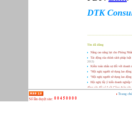
DTK Consul
Tin đã đăng
Nâng cao năng lực cho Phòng Nhân
Tác động của chính sách pháp luật
2013)
Kiểm toán nhân sự đối với doanh n
"Hội nghị người sử dụng lao động
"Hội nghị người sử dụng lao động
Hội nghị lấy ý kiến doanh nghiệp
động sửa đổi và Luật Công đoàn sửa 
"Nhân viên là số 1, Khách hàng là
Trang ch
Ngày Nhân sự Việt Nam – Vietnam
Số lần duyệt site:
Bộ luật Lao động 2012
(05-08-2
Có nên dùng từ “Đơn xin việc” tron