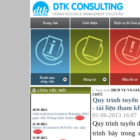
Trang chủ
Giới thiệu
Dịch vụ & Giải 
Danh mục
Đăng ký
Mẫu hồ sơ
công việc
DỊCH VỤ VÀ GIẢ
CÔNG VIỆC MỚI
Đang duyệt:
CHỨC
Quy trình tuyển
- tài liệu tham k
28-01-2024
Administration Assistant Manager (Phó
01-06-2013 16:07
giám đốc Phòng hành chính)
Quy trình tuyển d
22-10-2022
Senior Accountant (Kế toán cao cấp)
trình bày trong 
21-09-2022
Giám sát sản xuất