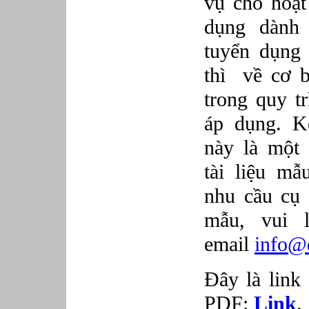
vụ cho hoạt
Phục vụ bàn
Quản lý chất lượng
dụng dành 
Quản lý chung (Nhân sự, Hành
chính, Kế toán)
tuyển dụng 
Quản lý nhà hàng
Quản lý sản xuất
thì về cơ b
Sửa chữa ô tô
Thể thao
trong quy t
Tiếp thị số
áp dụng. K
Trưởng phòng Phát triển Kinh
doanh
Tư vấn tài chính cá nhân
này là một 
tài liệu mẫ
nhu cầu cụ 
mẫu, vui 
email
info@
Đây là link 
PDF:
Link
.