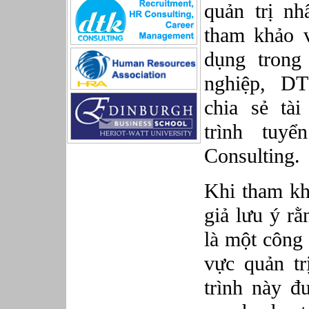
quản trị nh
Sản xuất game online
Sở hữu công nghiệp
tham khảo v
Tài chính
Thiết kế
dụng trong 
Tiếp thị
nghiệp, DT
Tổ chức Sản xuất
Truyền thông
chia sẻ tài
Truyền thông, PR
Tư vấn
trình tuy
Vật tư - Hậu cần
Consulting.
Xây dựng
Xây dựng website
Xúc tiến thương mại
Khi tham khả
Công nghệ chế tạo cơ khí
giả lưu ý r
IT/Thương mại điện tử
Kinh doanh du lịch Outbound
là một công 
Kỹ thuật
Kỹ thuật sản xuất
vực quản tr
Lái xe
trình này đ
Nhân viên hỗ trợ kỹ thuật sự kiện
Nhiều nghề khác nhau