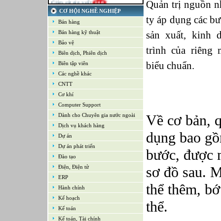
Quản trị nguồn 
21-09-2022
CƠ HỘI NGHỀ NGHIỆP
Kế toán tổng hợp – Thuế
ty áp dụng các bư
Bán hàng
16-09-2022
Nhân viên cao cấp NPD - Phát triển sản
Bán hàng kỹ thuật
sản xuất, kinh
phẩm mới
Bảo vệ
16-09-2022
trình của riêng
Giám sát Mua hàng
Biên dịch, Phiên dịch
16-09-2022
biểu chuẩn.
Biên tập viên
Chuyên viên CNTT /Bộ phận Hỗ trợ &
Các nghề khác
Hệ thống
16-09-2022
CNTT
Trưởng bộ phận Kho
Cơ khí
Computer Support
Dành cho Chuyên gia nước ngoài
Về cơ bản, q
Dịch vụ khách hàng
dụng bao gồ
Dự án
Dự án phát triển
bước, được 
Đào tạo
Điện, Điện tử
sơ đồ sau. 
ERP
thể thêm, bớ
Hành chính
Kế hoạch
thể.
Kế toán
Kế toán, Tài chính