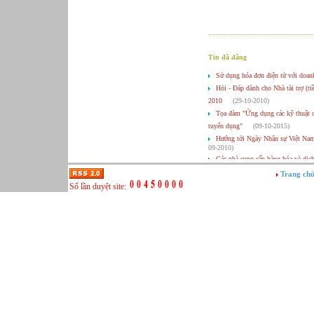
Tin đã đăng
Sử dụng hóa đơn điện tử với doan
Hỏi - Đáp dành cho Nhà tài trợ (
2010
(29-10-2010)
Tọa đàm "Ứng dụng các kỹ thuật củ
tuyển dụng"
(09-10-2015)
Hướng tới Ngày Nhân sự Việt Nam
09-2010)
Các nhà cung cấp hàng hóa và dịc
dụng
(22-04-2010)
Trang ch
Tọa đàm "Xây dựng, duy trì và phá
Số lần duyệt site:
Phần mềm hỗ trợ Quyết toán thuế 
Chia sẻ cùng Diễn đàn Nhân sự H
2010)
Đầu xuân - Báo chí viết về triển
2010)
Thư ngỏ gửi các nhà đầu tư nước n