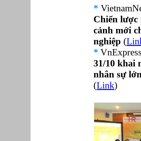
*
VietnamNe
Chiến lược 
cảnh mới c
nghiệp
(
Lin
*
VnExpress 
31/10 khai 
nhân sự lớn
(
Link
)