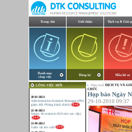
Trang chủ
Giới thiệu
Dịch vụ & Giải 
Danh mục
Đăng ký
Mẫu hồ sơ
công việc
DỊCH VỤ VÀ GIẢ
CÔNG VIỆC MỚI
Đang duyệt:
CHỨC
Họp báo Ngày N
28-01-2024
Administration Assistant Manager (Phó
29-10-2010 09:37
giám đốc Phòng hành chính)
22-10-2022
Senior Accountant (Kế toán cao cấp)
21-09-2022
Giám sát sản xuất
21-09-2022
Kế toán tổng hợp – Thuế