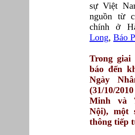
sự Việt Na
nguồn từ c
chính ở 
Long
,
Báo P
Trong giai
báo đến kh
Ngày Nhâ
(31/10/20
Minh và 7
Nội), một 
thông tiếp t