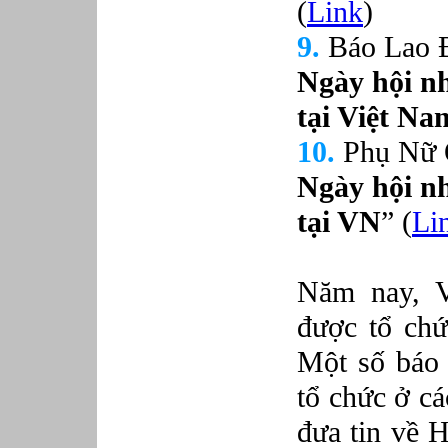
(
Link
)
9.
Báo Lao 
Ngày hội n
tại Việt
Na
10.
Phụ Nữ O
Ngày hội n
tại VN
” (
Li
Năm nay, 
được tổ chứ
Một số báo 
tổ chức ở cá
đưa tin về 