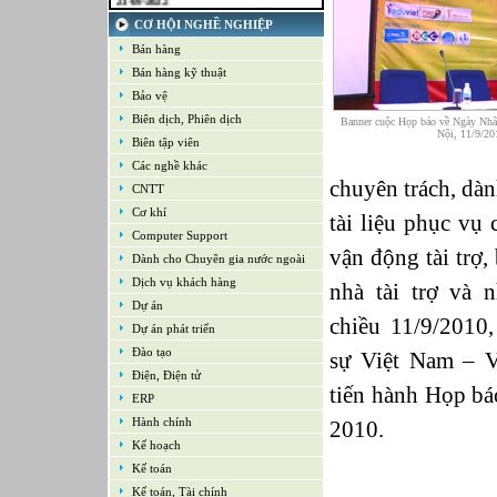
16-09-2022
CƠ HỘI NGHỀ NGHIỆP
Nhân viên cao cấp NPD - Phát triển sản
phẩm mới
Bán hàng
16-09-2022
Bán hàng kỹ thuật
Giám sát Mua hàng
Bảo vệ
16-09-2022
Chuyên viên CNTT /Bộ phận Hỗ trợ &
Biên dịch, Phiên dịch
Banner cuộc Họp báo về Ngày Nhâ
Hệ thống
Nội, 11/9/20
Biên tập viên
16-09-2022
Các nghề khác
Trưởng bộ phận Kho
chuyên trách, dàn
CNTT
Cơ khí
tài liệu phục vụ 
Computer Support
vận động tài trợ,
Dành cho Chuyên gia nước ngoài
Dịch vụ khách hàng
nhà tài trợ và 
Dự án
chiều 11/9/2010
Dự án phát triển
Đào tạo
sự Việt Nam – 
Điện, Điện tử
tiến hành Họp b
ERP
Hành chính
2010.
Kế hoạch
Kế toán
Kế toán, Tài chính