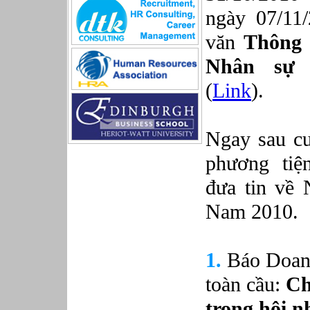
Sản xuất game online
ngày 07/11/
Sở hữu công nghiệp
văn
Thông 
Tài chính
Thiết kế
Nhân sự 
Tiếp thị
Tổ chức Sản xuất
(
Link
).
Truyền thông
Truyền thông, PR
Tư vấn
Ngay sau cu
Vật tư - Hậu cần
Xây dựng
phương tiệ
Xây dựng website
đưa tin về 
Xúc tiến thương mại
Công nghệ chế tạo cơ khí
Nam 2010
.
IT/Thương mại điện tử
Kinh doanh du lịch Outbound
Kỹ thuật
1.
Báo Doan
Kỹ thuật sản xuất
Lái xe
toàn cầu:
Ch
Nhân viên hỗ trợ kỹ thuật sự kiện
Nhiều nghề khác nhau
trong hội n