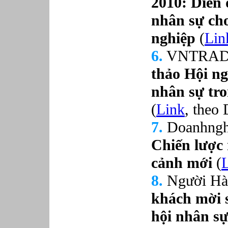
2010: Diễn 
nhân sự ch
nghiệp
(
Lin
6.
VNTRADE
thảo Hội ng
nhân sự tr
(
Link
, the
7.
Doanhng
Chiến lược 
cảnh mới
(
8.
Người Hà
khách mời 
hội nhân s