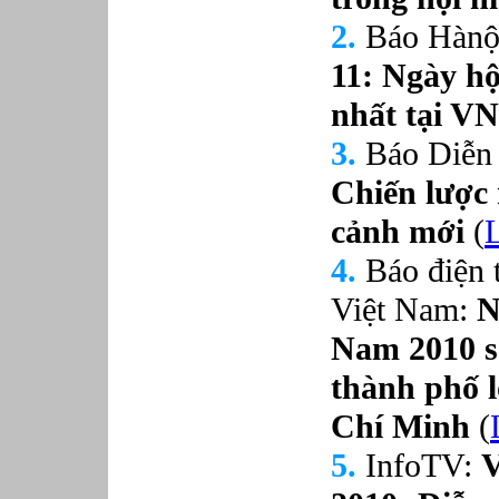
Phục vụ bàn
2.
Báo Hànội
Quản lý chất lượng
Quản lý chung (Nhân sự, Hành
chính, Kế toán)
11: Ngày hộ
Quản lý nhà hàng
Quản lý sản xuất
nhất tại VN
Sửa chữa ô tô
3.
Báo Diễn 
Thể thao
Tiếp thị số
Chiến lược 
Trưởng phòng Phát triển Kinh
doanh
cảnh mới
(
Tư vấn tài chính cá nhân
4.
Báo điện 
Việt
Nam
:
N
Nam 2010 sẽ
thành phố 
Chí Minh
(
5.
InfoTV:
V