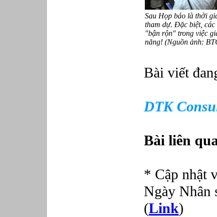
Sau Họp báo là thời gi
tham dự. Đặc biệt, các 
"bận rộn" trong việc gia
năng! (Nguồn ảnh: BT
Bài viết đan
DTK Consul
Bài liên qu
* Cập nhật v
Ngày Nhân 
(
Link
)