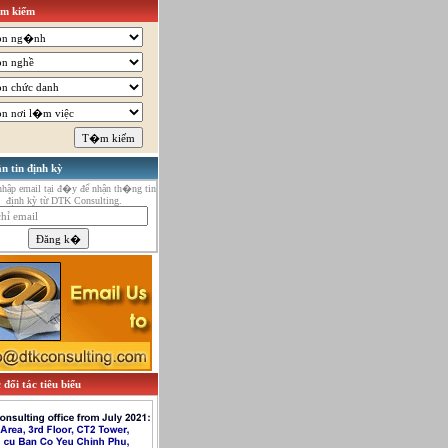
m kiếm
n tin định kỳ
ập email tại đ�y để nhận th�ng tin
định kỳ từ DTK Consulting.
 đối tác tiêu biểu