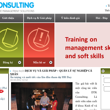
T
Thứ 
Giới thiệu
Dịch vụ & Giải pháp
Ý kiến đánh giá
Hỏi - Đáp
Đăng ký
Mẫu hồ sơ
DỊCH VỤ VÀ GIẢI PHÁP
>
QUẢN LÝ SỰ NGHIỆP CÁ
Đang duyệt:
NHÂN
:
Ấn tượng và nuối tiếc của lần đầu tham dự HR Day
18-10-2012 12:52
Tác giả bài viết là
r (Phó
:
một cộng tác viên
của DTK
cấp)
Consulting. Là
sinh viên năm cuối
ở khoa Kinh tế và