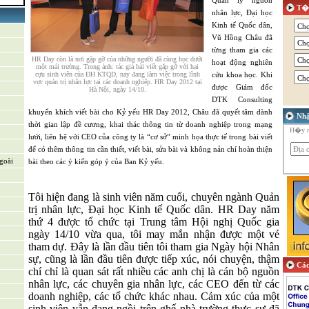
Quản lý nguồn
T�
nhân lực, Đại học
Kinh tế Quốc dân,
iển sản
Vũ Hồng Châu đã
từng tham gia các
HR Day còn là nơi gặp gỡ của những người đã cùng học dưới
hoạt động nghiên
một mái trường. Trong ảnh: tác giả bài viết gặp gỡ với hai
cựu sinh viên của ĐH KTQD, nay đang làm việc trong lĩnh
cứu khoa học. Khi
vực quản trị nhân lực tại các doanh nghiệp. HR Day 2012 tại
 trợ &
được Giám đốc
Hà Nội, ngày 14/10.
DTK Consulting
khuyến khích viết bài cho Kỷ yếu HR Day 2012, Châu đã quyết tâm dành
Nhậ
thời gian lập đề cương, khai thác thông tin từ doanh nghiệp trong mạng
H�y nh
lưới, liên hệ với CEO của công ty là “cơ sở” minh họa thực tế trong bài viết
để có thêm thông tin cần thiết, viết bài, sửa bài và không nản chí hoàn thiện
goài
bài theo các ý kiến góp ý của Ban Kỷ yếu.
Tôi hiện đang là sinh viên năm cuối, chuyên ngành Quản
trị nhân lực, Đại học Kinh tế Quốc dân. HR Day năm
thứ 4 được tổ chức tại Trung tâm Hội nghị Quốc gia
ngày 14/10 vừa qua, tôi may mắn nhận được một vé
tham dự. Đây là lần đầu tiên tôi tham gia Ngày hội Nhân
sự, cũng là lần đầu tiên được tiếp xúc, nói chuyện, thậm
Các
chí chỉ là quan sát rất nhiều các anh chị là cán bộ nguồn
nhân lực, các chuyên gia nhân lực, các CEO đến từ các
doanh nghiệp, các tổ chức khác nhau. Cảm xúc của một
sinh viên vẫn đang ngồi trên ghế nhà trường thực sự đã