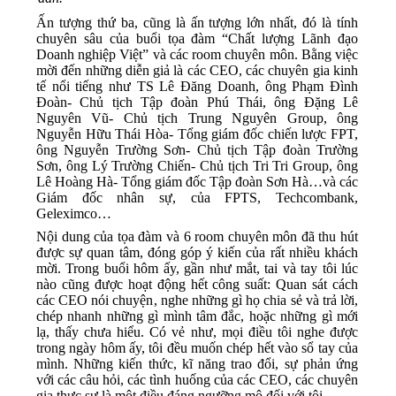
Ấn tượng thứ ba, cũng là ấn tượng lớn nhất, đó là tính
nh
chuyên sâu của buổi tọa đàm “Chất lượng Lãnh đạo
Doanh nghiệp Việt” và các room chuyên môn. Bằng việc
mời đến những diễn giả là các CEO, các chuyên gia kinh
tế nổi tiếng như TS Lê Đăng Doanh, ông Phạm Đình
Đoàn- Chủ tịch Tập đoàn Phú Thái, ông Đặng Lê
Nguyên Vũ- Chủ tịch Trung Nguyên Group, ông
Nguyễn Hữu Thái Hòa- Tổng giám đốc chiến lược FPT,
ông Nguyễn Trường Sơn- Chủ tịch Tập đoàn Trường
h
Sơn, ông Lý Trường Chiến- Chủ tịch Tri Tri Group, ông
Lê Hoàng Hà- Tổng giám đốc Tập đoàn Sơn Hà…và các
Giám đốc nhân sự, của FPTS, Techcombank,
Geleximco…
Nội dung của tọa đàm và 6 room chuyên môn đã thu hút
được sự quan tâm, đóng góp ý kiến của rất nhiều khách
mời. Trong buổi hôm ấy, gần như mắt, tai và tay tôi lúc
nào cũng được hoạt động hết công suất: Quan sát cách
các CEO nói chuyện, nghe những gì họ chia sẻ và trả lời,
chép nhanh những gì mình tâm đắc, hoặc những gì mới
lạ, thấy chưa hiểu. Có vẻ như, mọi điều tôi nghe được
trong ngày hôm ấy, tôi đều muốn chép hết vào sổ tay của
mình. Những kiến thức, kĩ năng trao đổi, sự phản ứng
với các câu hỏi, các tình huống của các CEO, các chuyên
gia thực sự là một điều đáng ngưỡng mộ đối với tôi.