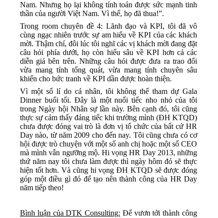
Nam
. Nhưng họ lại không tính toán được sức mạnh tinh
thần của người Việt
Nam
. Vì thế, họ đã thua!”.
Trong room chuyên đề 4: Lãnh đạo và KPI, tôi đã vô
cùng ngạc nhiên trước sự am hiểu về KPI của các khách
mời. Thậm chí, đôi lúc tôi nghĩ các vị khách mời đang đặt
câu hỏi phía dưới, họ còn hiểu sâu về KPI hơn cả các
diễn giả bên trên. Những câu hỏi được đưa ra trao đổi
vừa mang tính tổng quát, vừa mang tính chuyên sâu
khiến cho bức tranh về KPI dần được hoàn thiện.
Vì một số lí do cá nhân, tôi không thể tham dự Gala
Dinner buổi tối. Đây là một nuối tiếc nho nhỏ của tôi
trong Ngày hội Nhân sự lần này. Bên cạnh đó, tôi cũng
thực sự cảm thấy đáng tiếc khi trường mình (ĐH KTQD)
chưa được đóng vai trò là đơn vị tổ chức của bất cứ HR
Day nào, từ năm 2009 cho đến nay. Tôi cũng chưa có cơ
hội được trò chuyện với một số anh chị hoặc một số CEO
mà mình vẫn ngưỡng mộ. Hi vọng HR Day 2013, những
thứ năm nay tôi chưa làm được thì ngày hôm đó sẽ thực
hiện tốt hơn. Và cũng hi vọng ĐH KTQD sẽ được đóng
góp một điều gì đó để tạo nên thành công của HR Day
năm tiếp theo!
Bình luận của DTK Consulting:
Để vươn tới thành công