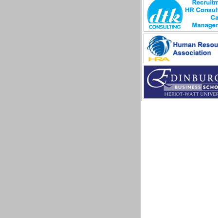
Sản xuất game online
Sở hữu công nghiệp
Tài chính
Thiết kế
Tiếp thị
Tổ chức Sản xuất
Truyền thông
Truyền thông, PR
Tư vấn
Vật tư - Hậu cần
Xây dựng
Xây dựng website
Xúc tiến thương mại
Công nghệ chế tạo cơ khí
IT/Thương mại điện tử
Kinh doanh du lịch Outboun
Kỹ thuật
Kỹ thuật sản xuất
Lái xe
Nhân viên hỗ trợ kỹ thuật sự 
Nhiều nghề khác nhau