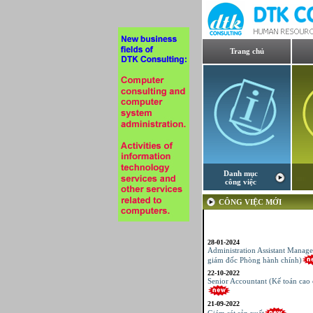
Trang chủ
Danh mục
công việc
CÔNG VIỆC MỚI
28-01-2024
Administration Assistant Manage
giám đốc Phòng hành chính)
22-10-2022
Senior Accountant (Kế toán cao 
21-09-2022
Giám sát sản xuất