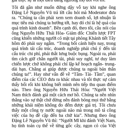
Tôi đã gần như muốn đứng dậy vỗ tay khi nghe ông
Đặng Lê Nguyên Vũ trả lời câu hỏi mà Moderator đưa
ra. “Chúng ta cần phải xem xem doanh số, lợi nhuận là
mục tiêu mà chúng ta hướng tới, hay đó chỉ là hệ quả của
quá trình kinh doanh”. Bên cạnh đó, theo tôi, câu nói của
ông Nguyễn Hữu Thái Hòa- Giám đốc Chiến lược FPT
cũng khiến những người có mặt tại phòng Khánh tiết Tây
hôm đó phải suy ngẫm. “Trong bối cảnh hiện nay, trong
quá trình tái cấu trúc, doanh nghiệp phải chú ý đến tái
cấu trúc chi phí, phải thắt lưng buộc bụng. Ngoài ra, phải
tìm cách giữ chân người tài, phải suy nghĩ, tư duy làm
chiến lược chứ không phải chỉ lập kế hoạch ngắn- trung-
dài hạn. Chẳng ai giúp được chúng ta ngoài bản thân
chúng ta!”. Hay như vấn đề về “Tâm- Tài- Tầm”, quan
điểm của các CEO đưa ra khác nhau và tôi thực sự cảm
thấy bối rối khi không biết mình nên tiếp thu quan điểm
nào. Theo ông Nguyễn Hữu Thái Hòa: “Người Việt
Nam
thích đánh giá một cách mơ hồ. Chúng ta nên nhìn
thẳng vào sự thật chứ đừng nên đánh bóng mọi thứ bằng
những khái niệm không đo đếm được giá trị. Tôi chưa
thấy một công ty nước ngoài nào mà trong mô tả công
việc của họ đề cập đến ba chữ kia”. Nhưng theo ông
Đặng Lê Nguyên Vũ thì: “Người Mĩ khi đánh Việt
Nam
,
họ tính toán cụ thể về từng gốc cây, ngọn cỏ của Việt