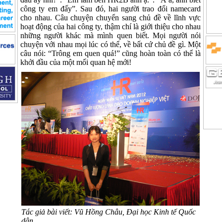
công ty em đấy”. Sau đó, hai người trao đổi namecard
cho nhau. Câu chuyện chuyển sang chủ đề về lĩnh vực
hoạt động của hai công ty, thậm chí là giới thiệu cho nhau
những người khác mà mình quen biết. Mọi người nói
chuyện với nhau mọi lúc có thể, về bất cứ chủ đề gì. Một
câu nói: “Trông em quen quá!” cũng hoàn toàn có thể là
khởi đầu của một mối quan hệ mới!
d
kiện
Tác giả bài viết: Vũ Hồng Châu, Đại học Kinh tế Quốc
dân.