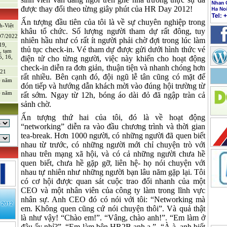
được thay đổi theo từng giây phút của HR Day 2012!
Ấn tượng đầu tiên của tôi là về sự chuyên nghiệp trong
h-Việt
khâu tổ chức. Số lượng người tham dự rất đông, tuy
/07/2022
nhiên hầu như có rất ít người phải chờ đợi trong lúc làm
19,
thủ tục check-in. Vé tham dự được gửi dưới hình thức vé
, tạm
5, 16,
điện tử cho từng người, việc này khiến cho hoạt động
check-in diễn ra đơn giản, thuận tiện và nhanh chóng hơn
021
rất nhiều. Bên cạnh đó, đội ngũ lễ tân cũng có mặt để
) năm
đón tiếp và hướng dẫn khách mời vào đúng hội trường từ
) năm
rất sớm. Ngay từ 12h, bóng áo dài đỏ đã ngập tràn cả
sảnh chờ.
Ấn tượng thứ hai của tôi, đó là về hoạt động
“networking” diễn ra vào đầu chương trình và thời gian
tea-break. Hơn 1000 người, có những người đã quen biết
nhau từ trước, có những người mới chỉ chuyện trò với
nhau trên mạng xã hội, và có cả những người chưa hề
quen biết, chưa hề gặp gỡ, liên hệ- họ nói chuyện với
nhau tự nhiên như những người bạn lâu năm gặp lại. Tôi
có cơ hội được quan sát cuộc trao đổi nhanh của một
CEO và một nhân viên của công ty làm trong lĩnh vực
nhân sự. Anh CEO đó có nói với tôi: “Networking mà
em. Không quen cũng cứ nói chuyện thôi”. Và quả thật
g sản
là như vậy! “Chào em!”. “Vâng, chào anh!”. “Em làm ở
đâu ấy nhỉ?”. “Em làm bên HR2B anh ạ.”. “À à, anh biết