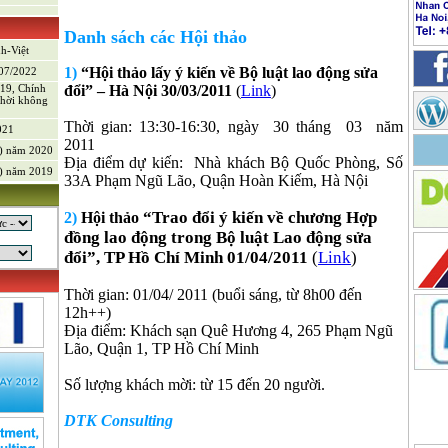
Danh sách các Hội thảo
)
nh-Việt
1)
“Hội thảo lấy ý kiến về Bộ luật lao động sửa
/07/2022
-19, Chính
đổi” – Hà Nội 30/03/2011
(
Link
)
thời không
Thời gian:
13:30-16:30
, ngày
30 tháng
03
năm
021
2011
V) năm 2020
Địa điểm dự kiến:
Nhà khách Bộ Quốc Phòng, Số
V) năm 2019
33A Phạm Ngũ Lão, Quận Hoàn Kiếm, Hà Nội
“Trao đổi ý kiến về chương Hợp
2)
Hội thảo
đồng lao động trong Bộ luật Lao động sửa
đổi”, TP Hồ Chí Minh 01/04/2011
(
Link
)
Thời gian: 01/04/ 2011 (buổi sáng, từ 8h00 đến
12h++)
Địa điểm: Khách sạn Quê Hương 4, 265 Phạm Ngũ
Lão, Quận 1, TP Hồ Chí Minh
Số lượng khách mời: từ 15 đến 20 người.
g sản
DTK Consulting