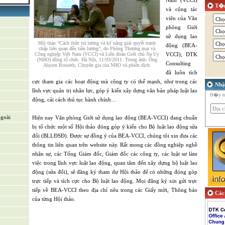
Nam (VCCI)
T�m
và cộng tác
viên của Văn
riển sản
phòng Giới
sử dụng lao
Hội thảo “Cách thức trả lương và kỹ năng giải quyết tranh
động (BEA-
chấp liên quan đến tiền lương”, do Phòng Thương mại và
Công nghiệp Việt Nam (VCCI) và Liên đoàn Giới chủ Na Uy
VCCI), DTK
(NHO) đồng tổ chức. Hà Nội, 11/03/2011. Trong ảnh: Ông
ỗ trợ & Hệ
Consulting
Abjorn Rosseth, Chuyên gia của NHO và phiên dịch.
đã luôn tích
cực tham gia các hoạt động mà công ty có thế mạnh, như trong các
Nhậ
lĩnh vực quản trị nhân lực, góp ý kiến xây dựng văn bản pháp luật lao
H�y nh
động, cải cách thủ tục hành chính…
ngoài
Hiện nay Văn phòng Giới sử dụng lao động (BEA-VCCI) đang chuẩn
bị tổ chức một số Hội thảo đóng góp ý kiến cho Bộ luật lao động sửa
đổi (BLLĐSĐ). Được sự đồng ý của BEA-VCCI, chúng tôi xin đưa các
thông tin liên quan trên website này. Rất mong các đồng nghiệp nghề
nhân sự, các Tổng Giám đốc, Giám đốc các công ty, các luật sư làm
việc trong lĩnh vực luật lao động, quan tâm đến xây dựng bộ luật lao
động (sửa đổi), sẽ đăng ký tham dự Hội thảo để có những đóng góp
trực tiếp và tích cực cho Bộ luật lao động. Mọi đăng ký xin gửi trực
tiếp về BEA-VCCI theo địa chỉ nêu trong các Giấy mời, Thông báo
Các 
của từng Hội thảo.