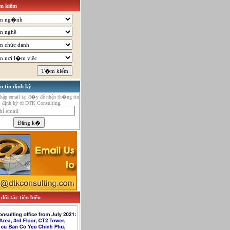
 kiếm
n tin định kỳ
ập email tại đ�y để nhận th�ng tin
định kỳ từ DTK Consulting.
đối tác tiêu biểu