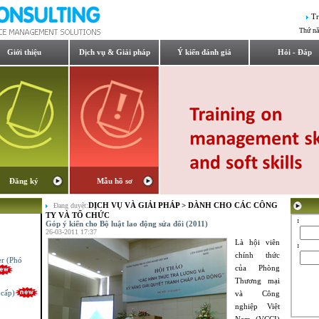
Tr
Thứ n
Giới thiệu
Dịch vụ & Giải pháp
Ý kiến đánh giá
Hỏi - Đáp
Đăng ký
Mẫu hồ sơ
DỊCH VỤ VÀ GIẢI PHÁP
>
DÀNH CHO CÁC CÔNG
Đang duyệt:
TY VÀ TỔ CHỨC
:
Góp ý kiến cho Bộ luật lao động sửa đổi (2011)
26-03-2011 17:37
Là hội viên
:
er (Phó
chính thức
của Phòng
Thương mại
 cấp)
và Công
nghiệp Việt