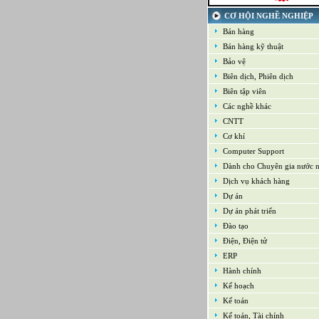
21-09-2022
Kế toán tổng hợp – Thuế
CƠ HỘI NGHỀ NGHIỆP
16-09-2022
Bán hàng
Nhân viên cao cấp NPD - Phát t
phẩm mới
Bán hàng kỹ thuật
16-09-2022
Bảo vệ
Giám sát Mua hàng
Biên dịch, Phiên dịch
16-09-2022
Chuyên viên CNTT /Bộ phận H
Biên tập viên
thống
Các nghề khác
16-09-2022
CNTT
Trưởng bộ phận Kho
Cơ khí
Computer Support
Dành cho Chuyên gia nước 
Dịch vụ khách hàng
Dự án
Dự án phát triển
Đào tạo
Điện, Điện tử
ERP
Hành chính
Kế hoạch
Kế toán
Kế toán, Tài chính